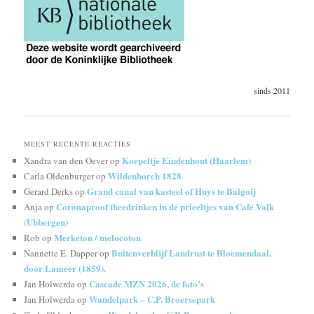
sinds 2011
MEEST RECENTE REACTIES
Koepeltje Eindenhout (Haarlem)
Xandra van den Oever
op
Wildenborch 1828
Carla Oldenburger
op
Grand canal van kasteel of Huys te Balgoij
Gerard Derks
op
Coronaproof theedrinken in de prieeltjes van Café Valk
Anja
op
(Ubbergen)
Merketon / melocoton
Rob
op
Buitenverblijf Landrust te Bloemendaal,
Nannette E. Dapper
op
door Lameer (1859).
Cascade MZN 2026, de foto’s
Jan Holwerda
op
Wandelpark – C.P. Broersepark
Jan Holwerda
op