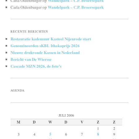
Wandelpark – C.P. Broersepark
Carla Oldenburger
op
Wandelpark – C.P. Broersepark
Carla Oldenburger
op
RECENTE BERICHTEN
Restauratie kademuur Kasteel Nijenrode start
Genomineerden sKBL Ithakaprijs 2026
Nieuwe drukronde Kassen in Nederland
Bericht van De Wiersse
Cascade MZN 2026, de foto’s
AGENDA
JULI 2006
M
D
W
D
V
Z
Z
1
2
3
4
5
6
7
8
9