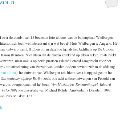
zold
i over de vondst van 18 boeiende foto-albums van de buitenplaats Wielbergen,
hitectonisch toch wel interessant zijn wat betreft Huis Wielbergen te Angerlo.
Het
ar ontwerp van L.H.Eberson, in dezelfde tijd als het Jachthuis op De Gulden
ron Brantsen. Niet alleen dat de huizen sprekend op elkaar lijken, zoals blijkt
 verwezen, maar ook is op beide plaatsen Eduard Petzold aangezocht voor het
p / situatietekening van Petzold van Gulden Bodem bevindt zich in de afdeling
y.wur.nl/tuin
); het ontwerp van Wielbergen (zie hierboven) is opgeslagen in het
 Gartendenkmalpflege Berlin
, zoals ook acht andere ontwerpen van Petzold van
ntwerp is overgenomen uit het boek:
Von Muskau bis Konstantinopel: Eduard
er 1815-1891
, de dissertatie van Michael Rohde. Amsterdam / Dresden, 1998.
r van Park Muskau. CO
ie