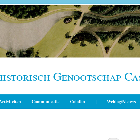
historisch Genootschap Ca
Activiteiten
Communicatie
Colofon
|
Weblog/Nieuws