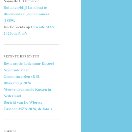
Nannette E. Dapper
op
Buitenverblijf Landrust te
Bloemendaal, door Lameer
(1859).
Cascade MZN
Jan Holwerda
op
2026, de foto’s
RECENTE BERICHTEN
Restauratie kademuur Kasteel
Nijenrode start
Genomineerden sKBL
Ithakaprijs 2026
Nieuwe drukronde Kassen in
Nederland
Bericht van De Wiersse
Cascade MZN 2026, de foto’s
AGENDA