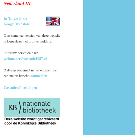
Nederland III
In 'English' via
Google Translate
Overname van teksten van deze website
is toegestaan met bronvermelding.
Stuur uw berichten naar
webmaster@cascade1987.nl
Ontvang een email na verschijnen van
een nieuw bericht:
aanmelden
Cascade afbeeldingen