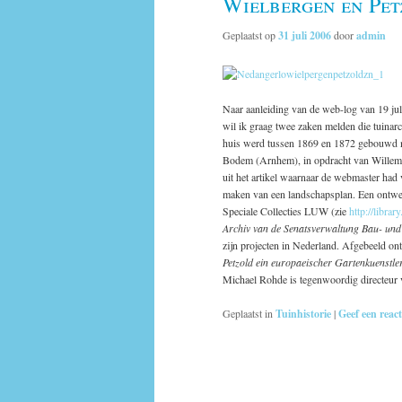
Wielbergen en Pet
Geplaatst op
31 juli 2006
door
admin
Naar aanleiding van de web-log van 19 jul
wil ik graag twee zaken melden die tuinarc
huis werd tussen 1869 en 1872 gebouwd na
Bodem (Arnhem), in opdracht van Willem Ba
uit het artikel waarnaar de webmaster had
maken van een landschapsplan. Een ontwer
Speciale Collecties LUW (zie
http://librar
Archiv van de Senatsverwaltung Bau- und
zijn projecten in Nederland. Afgebeeld o
Petzold ein europaeischer Gartenkuenstl
Michael Rohde is tegenwoordig directeu
Geplaatst in
Tuinhistorie
|
Geef een react