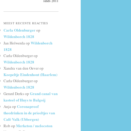
sinds 2011
MEEST RECENTE REACTIES
Carla Oldenburger
op
Wildenborch 1828
Wildenborch
Jan Holwerda
op
1828
Carla Oldenburger
op
Wildenborch 1828
Xandra van den Oever
op
Koepeltje Eindenhout (Haarlem)
Carla Oldenburger
op
Wildenborch 1828
Grand canal van
Gerard Derks
op
kasteel of Huys te Balgoij
Coronaproof
Anja
op
theedrinken in de prieeltjes van
Café Valk (Ubbergen)
Merketon / melocoton
Rob
op