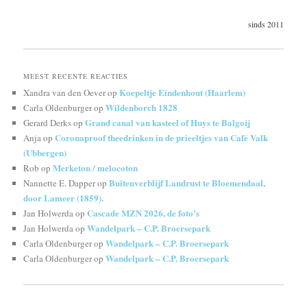
sinds 2011
MEEST RECENTE REACTIES
Koepeltje Eindenhout (Haarlem)
Xandra van den Oever
op
Wildenborch 1828
Carla Oldenburger
op
Grand canal van kasteel of Huys te Balgoij
Gerard Derks
op
Coronaproof theedrinken in de prieeltjes van Café Valk
Anja
op
(Ubbergen)
Merketon / melocoton
Rob
op
Buitenverblijf Landrust te Bloemendaal,
Nannette E. Dapper
op
door Lameer (1859).
Cascade MZN 2026, de foto’s
Jan Holwerda
op
Wandelpark – C.P. Broersepark
Jan Holwerda
op
Wandelpark – C.P. Broersepark
Carla Oldenburger
op
Wandelpark – C.P. Broersepark
Carla Oldenburger
op