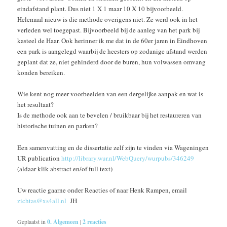
eindafstand plant. Dus niet 1 X 1 maar 10 X 10 bijvoorbeeld.
Helemaal nieuw is die methode overigens niet. Ze werd ook in het
verleden wel toegepast. Bijvoorbeeld bij de aanleg van het park bij
kasteel de Haar. Ook herinner ik me dat in de 60er jaren in Eindhoven
een park is aangelegd waarbij de heesters op zodanige afstand werden
geplant dat ze, niet gehinderd door de buren, hun volwassen omvang
konden bereiken.
Wie kent nog meer voorbeelden van een dergelijke aanpak en wat is
het resultaat?
Is de methode ook aan te bevelen / bruikbaar bij het restaureren van
historische tuinen en parken?
Een samenvatting en de dissertatie zelf zijn te vinden via Wageningen
UR publication
http://library.wur.nl/WebQuery/wurpubs/346249
(aldaar klik abstract en/of full text)
Uw reactie gaarne onder Reacties of naar Henk Rampen, email
zichtas@xs4all.nl
JH
Geplaatst in
0. Algemeen
|
2
reacties