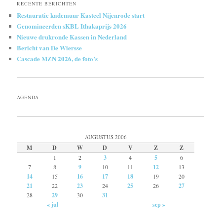
RECENTE BERICHTEN
Restauratie kademuur Kasteel Nijenrode start
Genomineerden sKBL Ithakaprijs 2026
Nieuwe drukronde Kassen in Nederland
Bericht van De Wiersse
Cascade MZN 2026, de foto’s
AGENDA
AUGUSTUS 2006
M
D
W
D
V
Z
Z
1
2
3
4
5
6
7
8
9
10
11
12
13
14
15
16
17
18
19
20
21
22
23
24
25
26
27
28
29
30
31
« jul
sep »