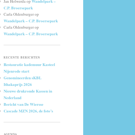
Wandelpark –
Jan Holwerda
op
C.P. Broersepark
Carla Oldenburger
op
Wandelpark – C.P. Broersepark
Carla Oldenburger
op
Wandelpark – C.P. Broersepark
RECENTE BERICHTEN
Restauratie kademuur Kasteel
Nijenrode start
Genomineerden sKBL
Ithakaprijs 2026
Nieuwe drukronde Kassen in
Nederland
Bericht van De Wiersse
Cascade MZN 2026, de foto’s
AGENDA