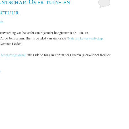
ntschap. Over tuin- en
ectuur
in
anvaarding van het ambt van bijzonder hoogleraar in de Tuin- en
. de Jong al aan. Hier is de tekst van zijn oratie ‘
Natuurlijke verwantschap.
versiteit Leiden).
s beschavingsideaal
‘ met Erik de Jong in Forum der Letteren (nieuwsbrief faculteit
e