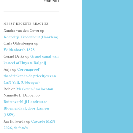
sinds 2011
MEEST RECENTE REACTIES
Xandra van den Oever
op
Koepeltje Eindenhout (Haarlem)
Carla Oldenburger
op
Wildenborch 1828
Grand canal van
Gerard Derks
op
kasteel of Huys te Balgoij
Coronaproof
Anja
op
theedrinken in de prieeltjes van
Café Valk (Ubbergen)
Merketon / melocoton
Rob
op
Nannette E. Dapper
op
Buitenverblijf Landrust te
Bloemendaal, door Lameer
(1859).
Cascade MZN
Jan Holwerda
op
2026, de foto’s