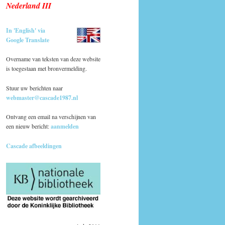
Nederland III
In 'English' via
Google Translate
Overname van teksten van deze website
is toegestaan met bronvermelding.
Stuur uw berichten naar
webmaster@cascade1987.nl
Ontvang een email na verschijnen van
een nieuw bericht:
aanmelden
Cascade afbeeldingen