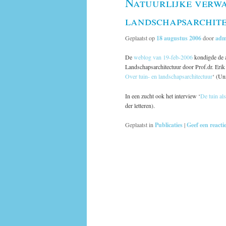
Natuurlijke verwa
landschapsarchit
Geplaatst op
18 augustus 2006
door
adm
De
weblog van 19-feb-2006
kondigde de a
Landschapsarchitectuur door Prof.dr. Erik A
Over tuin- en landschapsarchitectuur
‘ (Uni
In een zucht ook het interview ‘
De tuin al
der letteren).
Geplaatst in
Publicaties
|
Geef een reacti