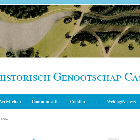
historisch Genootschap Ca
Activiteiten
Communicatie
Colofon
|
Weblog/Nieuws
2006