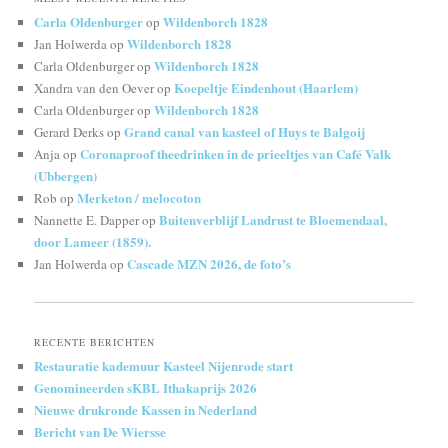
Carla Oldenburger
Wildenborch 1828
op
Wildenborch 1828
Jan Holwerda
op
Wildenborch 1828
Carla Oldenburger
op
Koepeltje Eindenhout (Haarlem)
Xandra van den Oever
op
Wildenborch 1828
Carla Oldenburger
op
Grand canal van kasteel of Huys te Balgoij
Gerard Derks
op
Coronaproof theedrinken in de prieeltjes van Café Valk
Anja
op
(Ubbergen)
Merketon / melocoton
Rob
op
Buitenverblijf Landrust te Bloemendaal,
Nannette E. Dapper
op
door Lameer (1859).
Cascade MZN 2026, de foto’s
Jan Holwerda
op
RECENTE BERICHTEN
Restauratie kademuur Kasteel Nijenrode start
Genomineerden sKBL Ithakaprijs 2026
Nieuwe drukronde Kassen in Nederland
Bericht van De Wiersse