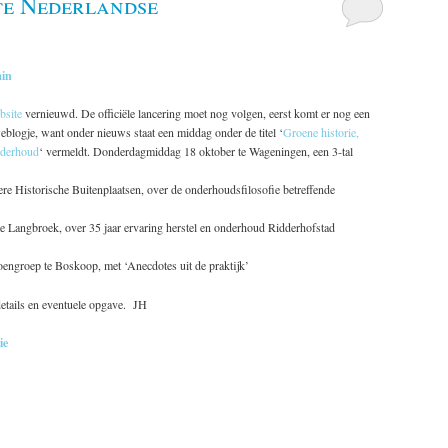
te Nederlandse
in
bsite
vernieuwd. De officiële lancering moet nog volgen, eerst komt er nog een
weblogje, want onder nieuws staat een middag onder de titel ‘
Groene historie,
nderhoud
‘ vermeldt. Donderdagmiddag 18 oktober te Wageningen, een 3-tal
iere Historische Buitenplaatsen, over de onderhoudsfilosofie betreffende
e Langbroek, over 35 jaar ervaring herstel en onderhoud Ridderhofstad
oengroep te Boskoop, met ‘Anecdotes uit de praktijk’
etails en eventuele opgave. JH
ie