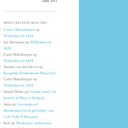
sinds 2011
MEEST RECENTE REACTIES
Carla Oldenburger
op
Wildenborch 1828
Wildenborch
Jan Holwerda
op
1828
Carla Oldenburger
op
Wildenborch 1828
Xandra van den Oever
op
Koepeltje Eindenhout (Haarlem)
Carla Oldenburger
op
Wildenborch 1828
Grand canal van
Gerard Derks
op
kasteel of Huys te Balgoij
Coronaproof
Anja
op
theedrinken in de prieeltjes van
Café Valk (Ubbergen)
Merketon / melocoton
Rob
op