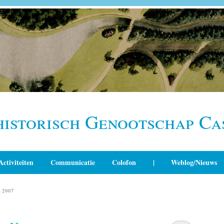
historisch Genootschap Ca
Activiteiten
Communicatie
Colofon
|
Weblog/Nieuws
 2007