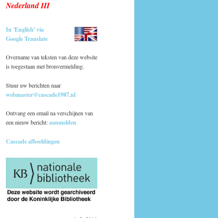
Nederland III
In 'English' via
Google Translate
Overname van teksten van deze website
is toegestaan met bronvermelding.
Stuur uw berichten naar
webmaster@cascade1987.nl
Ontvang een email na verschijnen van
een nieuw bericht:
aanmelden
Cascade afbeeldingen