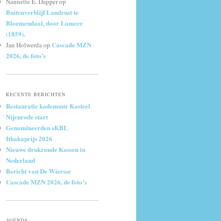
Nannette E. Dapper
op
Buitenverblijf Landrust te
Bloemendaal, door Lameer
(1859).
Cascade MZN
Jan Holwerda
op
2026, de foto’s
RECENTE BERICHTEN
Restauratie kademuur Kasteel
Nijenrode start
Genomineerden sKBL
Ithakaprijs 2026
Nieuwe drukronde Kassen in
Nederland
Bericht van De Wiersse
Cascade MZN 2026, de foto’s
AGENDA