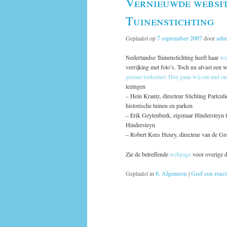
Vernieuwde websi
Tuinenstichting
Geplaatst op
7 september 2007
door
adm
Nederlandse Tuinenstichting heeft haar
we
verrijking met foto’s. Toch nu alvast een 
groene toekomst: Hoe gaan wij om met o
lezingen
– Hein Krantz, directeur Stichting Partcul
historische tuinen en parken
– Erik Geytenbeek, eigenaar Hindersteyn t
Hindersteyn
– Robert Kees Henry, directeur van de Gr
Zie de betreffende
webpage
voor overige d
Geplaatst in
0. Algemeen
|
Geef een react