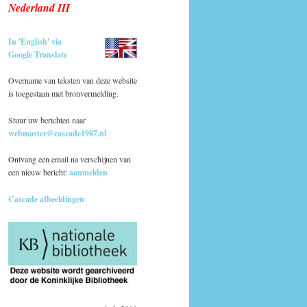
Nederland III
In 'English' via
Google Translate
Overname van teksten van deze website
is toegestaan met bronvermelding.
Stuur uw berichten naar
webmaster@cascade1987.nl
Ontvang een email na verschijnen van
een nieuw bericht:
aanmelden
Cascade afbeeldingen