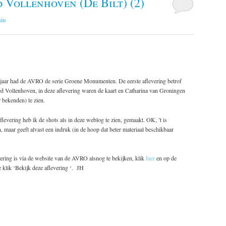
Vollenhoven (De Bilt) (2)
in
jaar had de AVRO de serie Groene Monumenten. De eerste aflevering betrof
 Vollenhoven, in deze aflevering waren de kaart en Catharina van Groningen
 bekenden) te zien.
aflevering heb ik de shots als in deze weblog te zien, gemaakt. OK, ’t is
, maar geeft alvast een indruk (in de hoop dat beter materiaal beschikbaar
ering is via de website van de AVRO alsnog te bekijken, klik
hier
en op de
klik ‘Bekijk deze aflevering ‘. JH