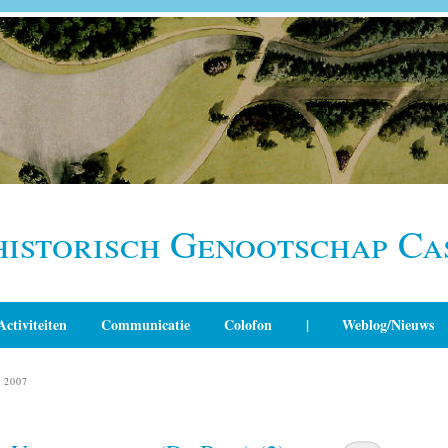
historisch Genootschap Ca
Activiteiten
Communicatie
Colofon
|
Weblog/Nieuws
 2007