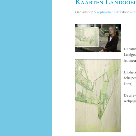
Kaarten Landgoed 
Geplaatst op
5 september 2007
door
adm
Dit voor
Landgoed
(en meer
Uit die 
behelpen
komt).
De aflev
webpage 