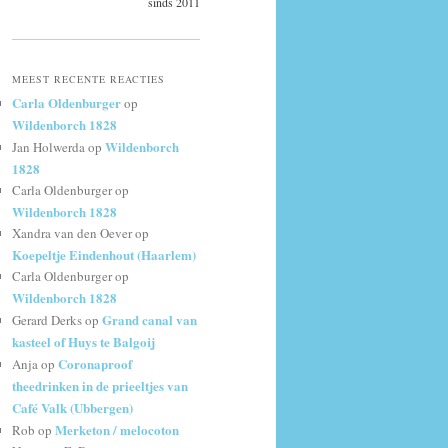
sinds 2011
MEEST RECENTE REACTIES
Carla Oldenburger
op
Wildenborch 1828
Wildenborch
Jan Holwerda
op
1828
Carla Oldenburger
op
Wildenborch 1828
Xandra van den Oever
op
Koepeltje Eindenhout (Haarlem)
Carla Oldenburger
op
Wildenborch 1828
Grand canal van
Gerard Derks
op
kasteel of Huys te Balgoij
Coronaproof
Anja
op
theedrinken in de prieeltjes van
Café Valk (Ubbergen)
Merketon / melocoton
Rob
op