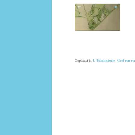
Geplaatst in
1. Tuinhistorie
|
Geef een re