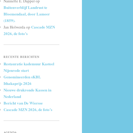
Nannette E. Dapper
op
Buitenverblijf Landrust te
Bloemendaal, door Lameer
(1859).
Cascade MZN
Jan Holwerda
op
2026, de foto’s
RECENTE BERICHTEN
Restauratie kademuur Kasteel
Nijenrode start
Genomineerden sKBL
Ithakaprijs 2026
Nieuwe drukronde Kassen in
Nederland
Bericht van De Wiersse
Cascade MZN 2026, de foto’s
AGENDA