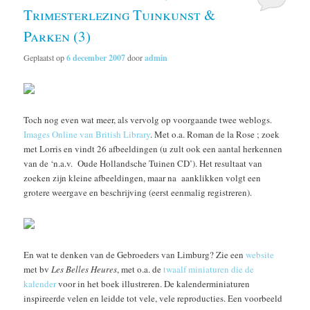
Trimesterlezing Tuinkunst &
Parken (3)
Geplaatst op
6 december 2007
door
admin
Toch nog even wat meer, als vervolg op voorgaande twee weblogs.
Images Online van British Library
. Met o.a. Roman de la Rose ; zoek
met Lorris en vindt 26 afbeeldingen (u zult ook een aantal herkennen
van de ‘n.a.v. Oude Hollandsche Tuinen CD’). Het resultaat van
zoeken zijn kleine afbeeldingen, maar na aanklikken volgt een
grotere weergave en beschrijving (eerst eenmalig registreren).
En wat te denken van de Gebroeders van Limburg? Zie een
website
met bv
Les Belles Heures
, met o.a. de
twaalf miniaturen die de
kalender
voor in het boek illustreren. De kalenderminiaturen
inspireerde velen en leidde tot vele, vele reproducties. Een voorbeeld