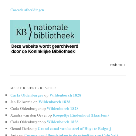
Cascade afbeeldingen
sinds 2011
MEEST RECENTE REACTIES
Carla Oldenburger
Wildenborch 1828
op
Wildenborch 1828
Jan Holwerda
op
Wildenborch 1828
Carla Oldenburger
op
Koepeltje Eindenhout (Haarlem)
Xandra van den Oever
op
Wildenborch 1828
Carla Oldenburger
op
Grand canal van kasteel of Huys te Balgoij
Gerard Derks
op
Coronaproof theedrinken in de prieeltjes van Café Valk
Anja
op