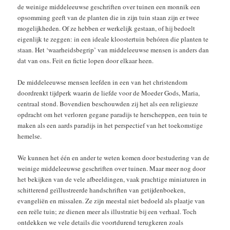
de weinige middeleeuwse geschriften over tuinen een monnik een
opsomming geeft van de planten die in zijn tuin staan zijn er twee
mogelijkheden. Of ze hebben er werkelijk gestaan, of hij bedoelt
eigenlijk te zeggen: in een ideale kloostertuin behóren die planten te
staan. Het ‘waarheidsbegrip’ van middeleeuwse mensen is anders dan
dat van ons. Feit en fictie lopen door elkaar heen.
De middeleeuwse mensen leefden in een van het christendom
doordrenkt tijdperk waarin de liefde voor de Moeder Gods, Maria,
centraal stond. Bovendien beschouwden zij het als een religieuze
opdracht om het verloren gegane paradijs te herscheppen, een tuin te
maken als een aards paradijs in het perspectief van het toekomstige
hemelse.
We kunnen het één en ander te weten komen door bestudering van de
weinige middeleeuwse geschriften over tuinen. Maar meer nog door
het bekijken van de vele afbeeldingen, vaak prachtige miniaturen in
schitterend geïllustreerde handschriften van getijdenboeken,
evangeliën en missalen. Ze zijn meestal niet bedoeld als plaatje van
een reële tuin; ze dienen meer als illustratie bij een verhaal. Toch
ontdekken we vele details die voortdurend terugkeren zoals