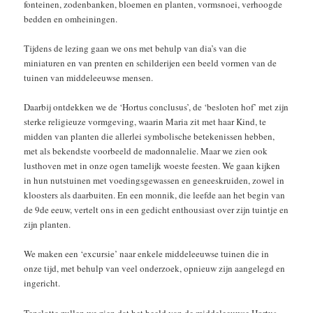
fonteinen, zodenbanken, bloemen en planten, vormsnoei, verhoogde
bedden en omheiningen.
Tijdens de lezing gaan we ons met behulp van dia’s van die
miniaturen en van prenten en schilderijen een beeld vormen van de
tuinen van middeleeuwse mensen.
Daarbij ontdekken we de ‘Hortus conclusus’, de ‘besloten hof’ met zijn
sterke religieuze vormgeving, waarin Maria zit met haar Kind, te
midden van planten die allerlei symbolische betekenissen hebben,
met als bekendste voorbeeld de madonnalelie. Maar we zien ook
lusthoven met in onze ogen tamelijk woeste feesten. We gaan kijken
in hun nutstuinen met voedingsgewassen en geneeskruiden, zowel in
kloosters als daarbuiten. En een monnik, die leefde aan het begin van
de 9de eeuw, vertelt ons in een gedicht enthousiast over zijn tuintje en
zijn planten.
We maken een ‘excursie’ naar enkele middeleeuwse tuinen die in
onze tijd, met behulp van veel onderzoek, opnieuw zijn aangelegd en
ingericht.
Tenslotte zullen we zien dat het beeld van de middeleeuwse Hortus