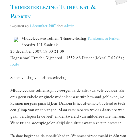
Trimesterlezing Tuinkunst &
Parken
Geplaatst op
4 december 2007
door
admin
Middeleeuwse Tuinen, Trimesterlezing
Tuinkunst & Parken
door drs. H.J. Saaltink
20 december 2007, 19:30-21:00
Hogeschool Utrecht, Nijenoord 1 3552 AS Utrecht (lokaal C.02.08) ;
route
Samenvatting van trimesterlezing:
Middeleeuwse tuinen zijn verborgen in de mist van vele eeuwen. En
er is geen enkele originele middeleeuwse tuin bewaard gebleven, we
kunnen nergens gaan kijken. Daarom is het uitermate boeiend er toch
een glimp van op te vangen. Maar eerst moeten we ons daarvoor wat
gaan verdiepen in de leef- en denkwereld van middeleeuwse mensen.
Want tuinen weerspiegelen altijd de cultuur waarin ze zijn ontstaan.
En daar beginnen de moeilijkheden. Wanneer bijvoorbeeld in één van