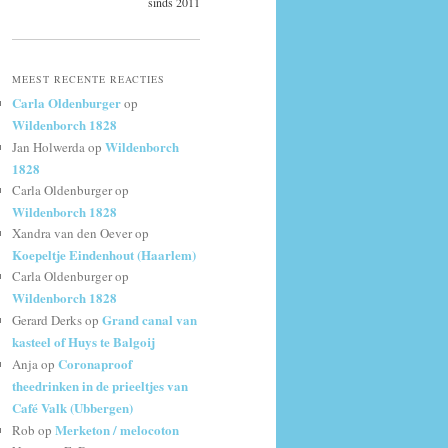
sinds 2011
MEEST RECENTE REACTIES
Carla Oldenburger
op
Wildenborch 1828
Wildenborch
Jan Holwerda
op
1828
Carla Oldenburger
op
Wildenborch 1828
Xandra van den Oever
op
Koepeltje Eindenhout (Haarlem)
Carla Oldenburger
op
Wildenborch 1828
Grand canal van
Gerard Derks
op
kasteel of Huys te Balgoij
Coronaproof
Anja
op
theedrinken in de prieeltjes van
Café Valk (Ubbergen)
Merketon / melocoton
Rob
op