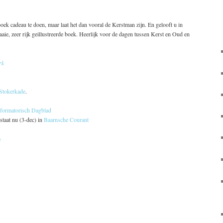
boek cadeau te doen, maar laat het dan vooral de Kerstman zijn. En gelooft u in
aaie, zeer rijk geillustreerde boek. Heerlijk voor de dagen tussen Kerst en Oud en
rk
Stokerkade
.
formatorisch Dagblad
staat nu (3-dec) in
Baarnsche Courant
e