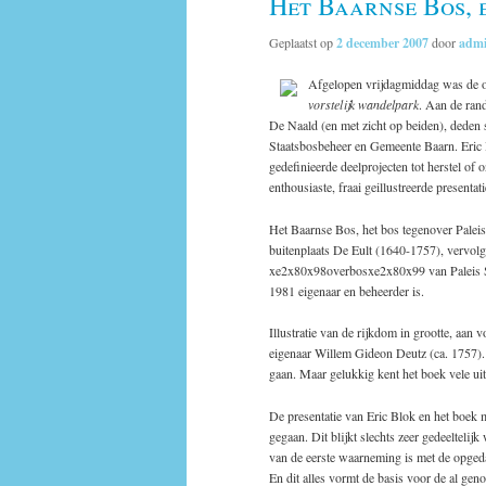
Het Baarnse Bos, 
Geplaatst op
2 december 2007
door
adm
Afgelopen vrijdagmiddag was de o
vorstelijk wandelpark
. Aan de ran
De Naald (en met zicht op beiden), deden 
Staatsbosbeheer en Gemeente Baarn. Eric 
gedefinieerde deelprojecten tot herstel o
enthousiaste, fraai geillustreerde presentati
Het Baarnse Bos, het bos tegenover Paleis
buitenplaats De Eult (1640-1757), vervolg
xe2x80x98overbosxe2x80x99 van Paleis So
1981 eigenaar en beheerder is.
Illustratie van de rijkdom in grootte, aan
eigenaar Willem Gideon Deutz (ca. 1757). 
gaan. Maar gelukkig kent het boek vele ui
De presentatie van Eric Blok en het boek ma
gegaan. Dit blijkt slechts zeer gedeeltelijk
van de eerste waarneming is met de opgeda
En dit alles vormt de basis voor de al gen