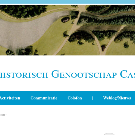
historisch Genootschap Ca
Activiteiten
Communicatie
Colofon
|
Weblog/Nieuws
2007