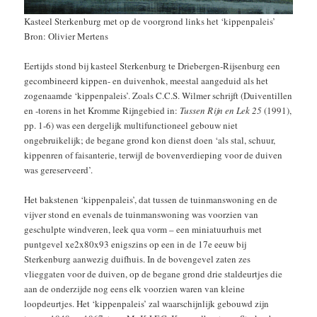
Kasteel Sterkenburg met op de voorgrond links het ‘kippenpaleis’
Bron: Olivier Mertens
Eertijds stond bij kasteel Sterkenburg te Driebergen-Rijsenburg een
gecombineerd kippen- en duivenhok, meestal aangeduid als het
zogenaamde ‘kippenpaleis’. Zoals C.C.S. Wilmer schrijft (Duiventillen
en -torens in het Kromme Rijngebied in:
Tussen Rijn en Lek 25
(1991),
pp. 1-6) was een dergelijk multifunctioneel gebouw niet
ongebruikelijk; de begane grond kon dienst doen ‘als stal, schuur,
kippenren of faisanterie, terwijl de bovenverdieping voor de duiven
was gereserveerd’.
Het bakstenen ‘kippenpaleis’, dat tussen de tuinmanswoning en de
vijver stond en evenals de tuinmanswoning was voorzien van
geschulpte windveren, leek qua vorm – een miniatuurhuis met
puntgevel xe2x80x93 enigszins op een in de 17e eeuw bij
Sterkenburg aanwezig duifhuis. In de bovengevel zaten zes
vlieggaten voor de duiven, op de begane grond drie staldeurtjes die
aan de onderzijde nog eens elk voorzien waren van kleine
loopdeurtjes. Het ‘kippenpaleis’ zal waarschijnlijk gebouwd zijn