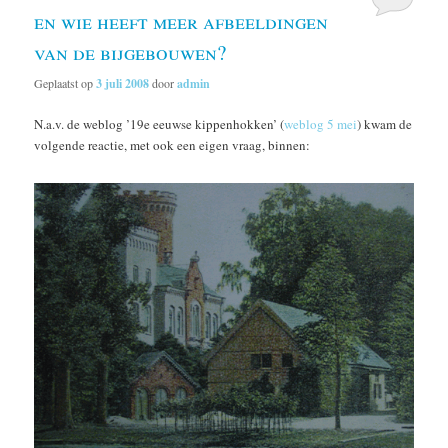
en wie heeft meer afbeeldingen
van de bijgebouwen?
Geplaatst op
3 juli 2008
door
admin
N.a.v. de weblog ’19e eeuwse kippenhokken’ (
weblog 5 mei
) kwam de
volgende reactie, met ook een eigen vraag, binnen: