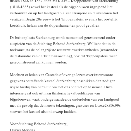
tussen 1848 en 1867, toen Mr K.J.F.C. Kneppelhout van Sterkenburg
(1818-1885) zowel het kasteel als de bijgebouwen ingrijpend liet
verbouwen en op het landgoed o.a. een Oranjerie en duiventoren liet
verrijzen. Begin 20e eeuw is het ‘kippenpaleis’, evenals het oostelijk
koetshuis, helaas aan de slopershamer ten prooi gevallen.
De buitenplaats Sterkenburg wordt momenteel gerestaureerd onder
auspiciën van de Stichting Behoud Sterkenburg. Wellicht dat in de
toekomst, na de belangrijkste restauratiewerkzaamheden (waaronder
de restauratie van de Tuinmanswoning), ook dit ‘kippenpaleis’ weer
gereconstrueerd zal kunnen worden.
Mochten er leden van Cascade of overige lezers over interessante
gegevens betreffende kasteel Sterkenburg beschikken dan nodigen
wij ze hierbij van harte uit om met ons contact op te nemen. Onze
interesse gaat ook uit naar (historische) afbeeldingen van
bijgebouwen, vaak ondergewaardeerde onderdelen van een landgoed
met als gevolg dat de meeste tekeningen, gravures en fotoxe2x80x99s
steevast het kasteel als onderwerp hadden.
Voor Stichting Behoud Sterkenburg,
Olivier Mertens