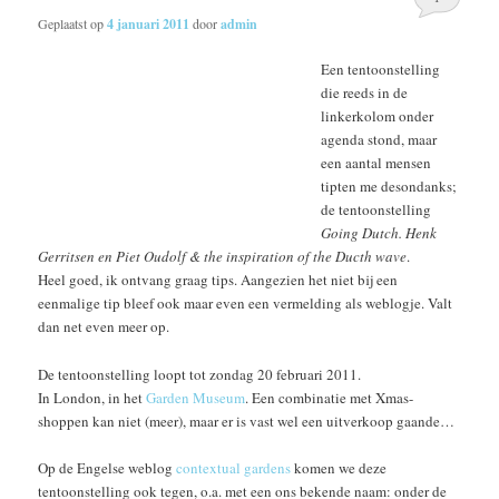
Geplaatst op
4 januari 2011
door
admin
Een tentoonstelling
die reeds in de
linkerkolom onder
agenda stond, maar
een aantal mensen
tipten me desondanks;
de tentoonstelling
Going Dutch. Henk
Gerritsen en Piet Oudolf & the inspiration of the Ducth wave
.
Heel goed, ik ontvang graag tips. Aangezien het niet bij een
eenmalige tip bleef ook maar even een vermelding als weblogje. Valt
dan net even meer op.
De tentoonstelling loopt tot zondag 20 februari 2011.
In London, in het
Garden Museum
. Een combinatie met Xmas-
shoppen kan niet (meer), maar er is vast wel een uitverkoop gaande…
Op de Engelse weblog
contextual gardens
komen we deze
tentoonstelling ook tegen, o.a. met een ons bekende naam: onder de