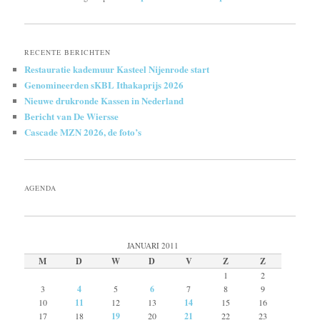
RECENTE BERICHTEN
Restauratie kademuur Kasteel Nijenrode start
Genomineerden sKBL Ithakaprijs 2026
Nieuwe drukronde Kassen in Nederland
Bericht van De Wiersse
Cascade MZN 2026, de foto’s
AGENDA
JANUARI 2011
M
D
W
D
V
Z
Z
1
2
3
4
5
6
7
8
9
10
11
12
13
14
15
16
17
18
19
20
21
22
23