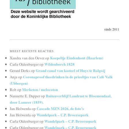
sinds 2011
MEEST RECENTE REACTIES
Koepeltje Eindenhout (Haarlem)
Xandra van den Oever
op
Wildenborch 1828
Carla Oldenburger
op
Grand canal van kasteel of Huys te Balgoij
Gerard Derks
op
Coronaproof theedrinken in de prieeltjes van Café Valk
Anja
op
(Ubbergen)
Merketon / melocoton
Rob
op
Buitenverblijf Landrust te Bloemendaal,
Nannette E. Dapper
op
door Lameer (1859).
Cascade MZN 2026, de foto’s
Jan Holwerda
op
Wandelpark – C.P. Broersepark
Jan Holwerda
op
Wandelpark – C.P. Broersepark
Carla Oldenburger
op
Wandelpark – C.P. Broersepark
Carla Oldenburger
op