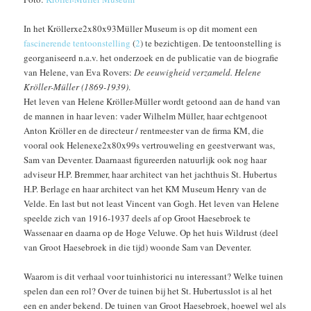
In het Kröllerxe2x80x93Müller Museum is op dit moment een
fascinerende tentoonstelling
(
2
) te bezichtigen. De tentoonstelling is
georganiseerd n.a.v. het onderzoek en de publicatie van de biografie
van Helene, van Eva Rovers:
De eeuwigheid verzameld. Helene
Kröller-Müller (1869-1939)
.
Het leven van Helene Kröller-Müller wordt getoond aan de hand van
de mannen in haar leven: vader Wilhelm Müller, haar echtgenoot
Anton Kröller en de directeur / rentmeester van de firma KM, die
vooral ook Helenexe2x80x99s vertrouweling en geestverwant was,
Sam van Deventer. Daarnaast figureerden natuurlijk ook nog haar
adviseur H.P. Bremmer, haar architect van het jachthuis St. Hubertus
H.P. Berlage en haar architect van het KM Museum Henry van de
Velde. En last but not least Vincent van Gogh. Het leven van Helene
speelde zich van 1916-1937 deels af op Groot Haesebroek te
Wassenaar en daarna op de Hoge Veluwe. Op het huis Wildrust (deel
van Groot Haesebroek in die tijd) woonde Sam van Deventer.
Waarom is dit verhaal voor tuinhistorici nu interessant? Welke tuinen
spelen dan een rol? Over de tuinen bij het St. Hubertusslot is al het
een en ander bekend. De tuinen van Groot Haesebroek, hoewel wel als