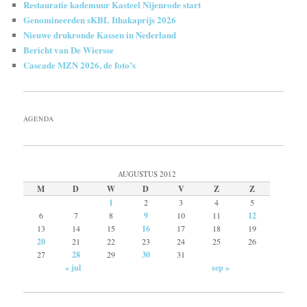
Restauratie kademuur Kasteel Nijenrode start
Genomineerden sKBL Ithakaprijs 2026
Nieuwe drukronde Kassen in Nederland
Bericht van De Wiersse
Cascade MZN 2026, de foto’s
AGENDA
AUGUSTUS 2012
M
D
W
D
V
Z
Z
1
2
3
4
5
6
7
8
9
10
11
12
13
14
15
16
17
18
19
20
21
22
23
24
25
26
27
28
29
30
31
« jul
sep »