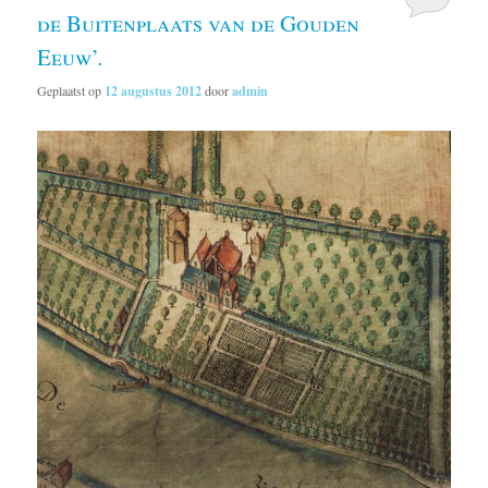
de Buitenplaats van de Gouden
Eeuw’.
Geplaatst op
12 augustus 2012
door
admin