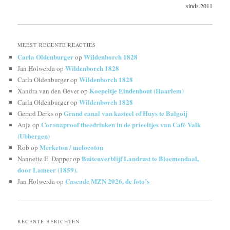
sinds 2011
MEEST RECENTE REACTIES
Carla Oldenburger
Wildenborch 1828
op
Wildenborch 1828
Jan Holwerda
op
Wildenborch 1828
Carla Oldenburger
op
Koepeltje Eindenhout (Haarlem)
Xandra van den Oever
op
Wildenborch 1828
Carla Oldenburger
op
Grand canal van kasteel of Huys te Balgoij
Gerard Derks
op
Coronaproof theedrinken in de prieeltjes van Café Valk
Anja
op
(Ubbergen)
Merketon / melocoton
Rob
op
Buitenverblijf Landrust te Bloemendaal,
Nannette E. Dapper
op
door Lameer (1859).
Cascade MZN 2026, de foto’s
Jan Holwerda
op
RECENTE BERICHTEN