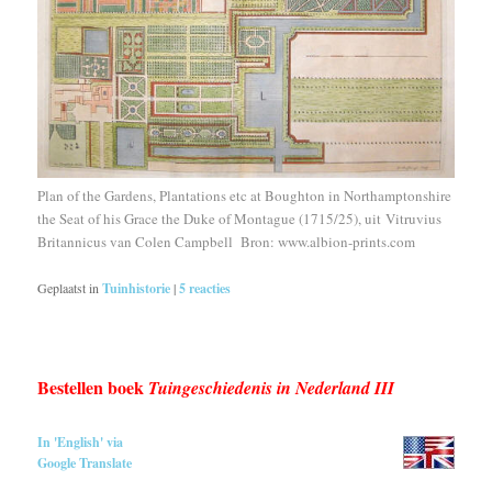
Plan of the Gardens, Plantations etc at Boughton in Northamptonshire
the Seat of his Grace the Duke of Montague (1715/25), uit Vitruvius
Britannicus van Colen Campbell Bron: www.albion-prints.com
Geplaatst in
Tuinhistorie
|
5
reacties
Bestellen boek
Tuingeschiedenis in Nederland III
In 'English' via
Google Translate