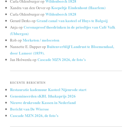
Wildenborch 1828
Carla Oldenburger
op
Koepeltje Eindenhout (Haarlem)
Xandra van den Oever
op
Wildenborch 1828
Carla Oldenburger
op
Grand canal van kasteel of Huys te Balgoij
Gerard Derks
op
Coronaproof theedrinken in de prieeltjes van Café Valk
Anja
op
(Ubbergen)
Merketon / melocoton
Rob
op
Buitenverblijf Landrust te Bloemendaal,
Nannette E. Dapper
op
door Lameer (1859).
Cascade MZN 2026, de foto’s
Jan Holwerda
op
RECENTE BERICHTEN
Restauratie kademuur Kasteel Nijenrode start
Genomineerden sKBL Ithakaprijs 2026
Nieuwe drukronde Kassen in Nederland
Bericht van De Wiersse
Cascade MZN 2026, de foto’s