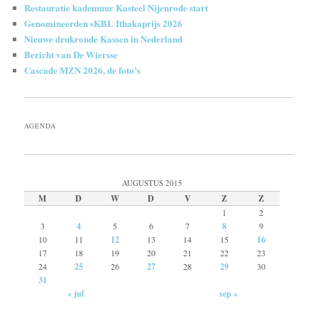
Restauratie kademuur Kasteel Nijenrode start
Genomineerden sKBL Ithakaprijs 2026
Nieuwe drukronde Kassen in Nederland
Bericht van De Wiersse
Cascade MZN 2026, de foto’s
AGENDA
AUGUSTUS 2015
M
D
W
D
V
Z
Z
1
2
3
4
5
6
7
8
9
10
11
12
13
14
15
16
17
18
19
20
21
22
23
24
25
26
27
28
29
30
31
« jul
sep »