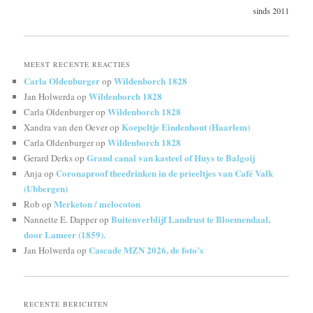
sinds 2011
MEEST RECENTE REACTIES
Carla Oldenburger
Wildenborch 1828
op
Wildenborch 1828
Jan Holwerda
op
Wildenborch 1828
Carla Oldenburger
op
Koepeltje Eindenhout (Haarlem)
Xandra van den Oever
op
Wildenborch 1828
Carla Oldenburger
op
Grand canal van kasteel of Huys te Balgoij
Gerard Derks
op
Coronaproof theedrinken in de prieeltjes van Café Valk
Anja
op
(Ubbergen)
Merketon / melocoton
Rob
op
Buitenverblijf Landrust te Bloemendaal,
Nannette E. Dapper
op
door Lameer (1859).
Cascade MZN 2026, de foto’s
Jan Holwerda
op
RECENTE BERICHTEN