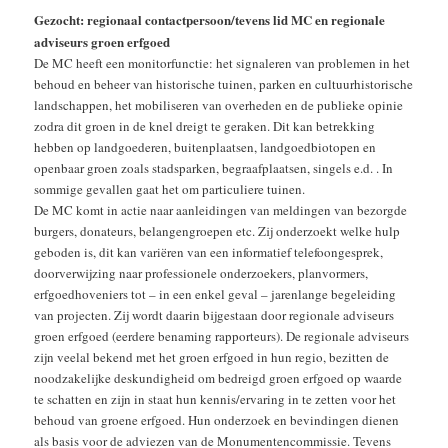
Gezocht: regionaal contactpersoon/tevens lid MC en regionale
adviseurs groen erfgoed
De MC heeft een monitorfunctie: het signaleren van problemen in het
behoud en beheer van historische tuinen, parken en cultuurhistorische
landschappen, het mobiliseren van overheden en de publieke opinie
zodra dit groen in de knel dreigt te geraken. Dit kan betrekking
hebben op landgoederen, buitenplaatsen, landgoedbiotopen en
openbaar groen zoals stadsparken, begraafplaatsen, singels e.d. . In
sommige gevallen gaat het om particuliere tuinen.
De MC komt in actie naar aanleidingen van meldingen van bezorgde
burgers, donateurs, belangengroepen etc. Zij onderzoekt welke hulp
geboden is, dit kan variëren van een informatief telefoongesprek,
doorverwijzing naar professionele onderzoekers, planvormers,
erfgoedhoveniers tot – in een enkel geval – jarenlange begeleiding
van projecten. Zij wordt daarin bijgestaan door regionale adviseurs
groen erfgoed (eerdere benaming rapporteurs). De regionale adviseurs
zijn veelal bekend met het groen erfgoed in hun regio, bezitten de
noodzakelijke deskundigheid om bedreigd groen erfgoed op waarde
te schatten en zijn in staat hun kennis/ervaring in te zetten voor het
behoud van groene erfgoed. Hun onderzoek en bevindingen dienen
als basis voor de adviezen van de Monumentencommissie. Tevens