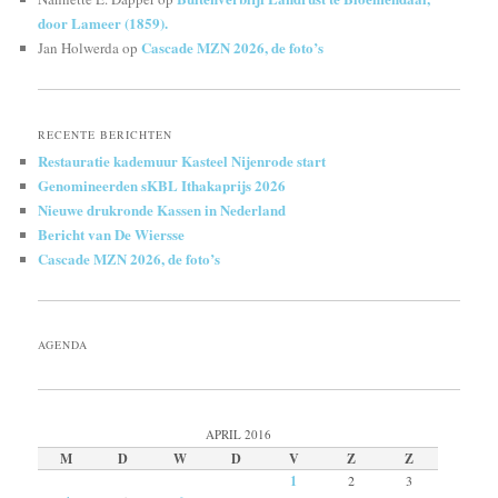
door Lameer (1859).
Cascade MZN 2026, de foto’s
Jan Holwerda
op
RECENTE BERICHTEN
Restauratie kademuur Kasteel Nijenrode start
Genomineerden sKBL Ithakaprijs 2026
Nieuwe drukronde Kassen in Nederland
Bericht van De Wiersse
Cascade MZN 2026, de foto’s
AGENDA
APRIL 2016
M
D
W
D
V
Z
Z
1
2
3