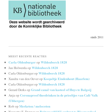
sinds 2011
MEEST RECENTE REACTIES
Carla Oldenburger
Wildenborch 1828
op
Wildenborch 1828
Jan Holwerda
op
Wildenborch 1828
Carla Oldenburger
op
Koepeltje Eindenhout (Haarlem)
Xandra van den Oever
op
Wildenborch 1828
Carla Oldenburger
op
Grand canal van kasteel of Huys te Balgoij
Gerard Derks
op
Coronaproof theedrinken in de prieeltjes van Café Valk
Anja
op
(Ubbergen)
Merketon / melocoton
Rob
op
Buitenverblijf Landrust te Bloemendaal,
Nannette E. Dapper
op