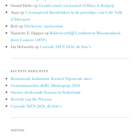
Grand canal van kasteel of Huys te Balgoij
Gerard Derks
op
Coronaproof theedrinken in de prieeltjes van Café Valk
Anja
op
(Ubbergen)
Merketon / melocoton
Rob
op
Buitenverblijf Landrust te Bloemendaal,
Nannette E. Dapper
op
door Lameer (1859).
Cascade MZN 2026, de foto’s
Jan Holwerda
op
RECENTE BERICHTEN
Restauratie kademuur Kasteel Nijenrode start
Genomineerden sKBL Ithakaprijs 2026
Nieuwe drukronde Kassen in Nederland
Bericht van De Wiersse
Cascade MZN 2026, de foto’s
AGENDA