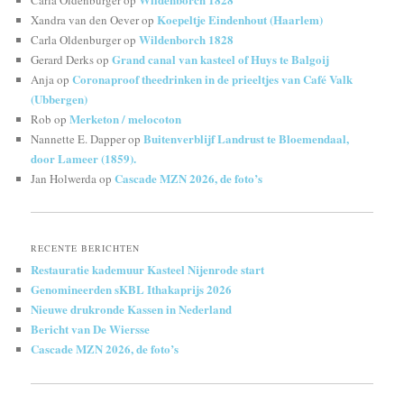
Koepeltje Eindenhout (Haarlem)
Xandra van den Oever
op
Wildenborch 1828
Carla Oldenburger
op
Grand canal van kasteel of Huys te Balgoij
Gerard Derks
op
Coronaproof theedrinken in de prieeltjes van Café Valk
Anja
op
(Ubbergen)
Merketon / melocoton
Rob
op
Buitenverblijf Landrust te Bloemendaal,
Nannette E. Dapper
op
door Lameer (1859).
Cascade MZN 2026, de foto’s
Jan Holwerda
op
RECENTE BERICHTEN
Restauratie kademuur Kasteel Nijenrode start
Genomineerden sKBL Ithakaprijs 2026
Nieuwe drukronde Kassen in Nederland
Bericht van De Wiersse
Cascade MZN 2026, de foto’s