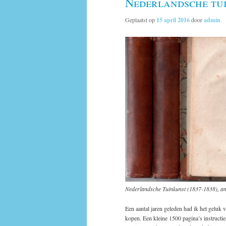
Nederlandsche tui
Geplaatst op
15 april 2016
door
admin
Nederlandsche Tuinkunst (1837-1838), a
Een aantal jaren geleden had ik het geluk v
kopen. Een kleine 1500 pagina’s instructies 