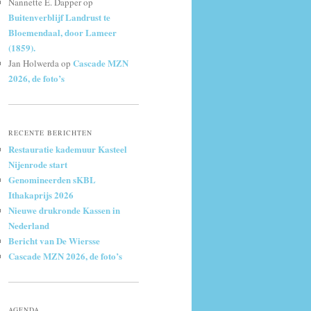
Nannette E. Dapper
op
Buitenverblijf Landrust te
Bloemendaal, door Lameer
(1859).
Cascade MZN
Jan Holwerda
op
2026, de foto’s
RECENTE BERICHTEN
Restauratie kademuur Kasteel
Nijenrode start
Genomineerden sKBL
Ithakaprijs 2026
Nieuwe drukronde Kassen in
Nederland
Bericht van De Wiersse
Cascade MZN 2026, de foto’s
AGENDA