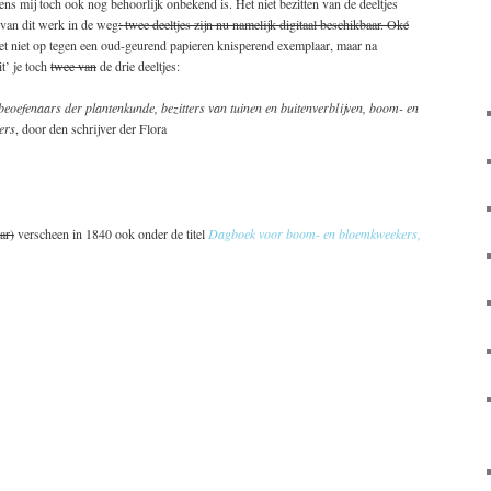
ns mij toch ook nog behoorlijk onbekend is. Het niet bezitten van de deeltjes
n van dit werk in de weg
: twee deeltjes zijn nu namelijk digitaal beschikbaar. Oké
et niet op tegen een oud-geurend papieren knisperend exemplaar, maar na
t’ je toch
twee van
de drie deeltjes:
eoefenaars der plantenkunde, bezitters van tuinen en buitenverblijven, boom- en
ers
, door den schrijver der Flora
ar)
verscheen in 1840 ook onder de titel
Dagboek voor boom- en bloemkweekers,