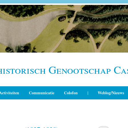
historisch Genootschap Ca
Activiteiten
Communicatie
Colofon
|
Weblog/Nieuws