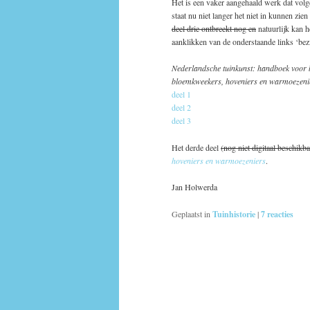
Het is een vaker aangehaald werk dat volge
staat nu niet langer het niet in kunnen zie
deel drie ontbreekt nog en
natuurlijk kan h
aanklikken van de onderstaande links ‘bezi
Nederlandsche tuinkunst: handboek voor b
bloemkweekers, hoveniers en warmoezeni
deel 1
deel 2
deel 3
Het derde deel
(nog niet digitaal beschikba
hoveniers en warmoezeniers
.
Jan Holwerda
Geplaatst in
Tuinhistorie
|
7
reacties