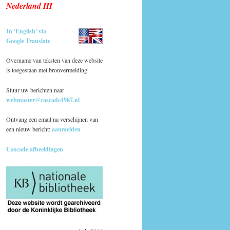
Nederland III
In 'English' via
Google Translate
Overname van teksten van deze website
is toegestaan met bronvermelding.
Stuur uw berichten naar
webmaster@cascade1987.nl
Ontvang een email na verschijnen van
een nieuw bericht:
aanmelden
Cascade afbeeldingen