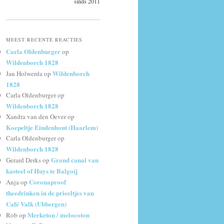
sinds 2011
MEEST RECENTE REACTIES
Carla Oldenburger
op
Wildenborch 1828
Wildenborch
Jan Holwerda
op
1828
Carla Oldenburger
op
Wildenborch 1828
Xandra van den Oever
op
Koepeltje Eindenhout (Haarlem)
Carla Oldenburger
op
Wildenborch 1828
Grand canal van
Gerard Derks
op
kasteel of Huys te Balgoij
Coronaproof
Anja
op
theedrinken in de prieeltjes van
Café Valk (Ubbergen)
Merketon / melocoton
Rob
op