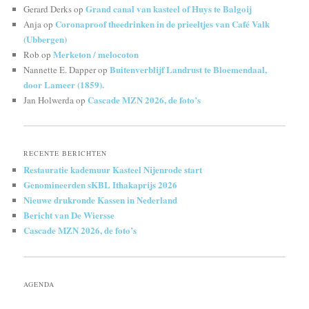
Grand canal van kasteel of Huys te Balgoij
Gerard Derks
op
Coronaproof theedrinken in de prieeltjes van Café Valk
Anja
op
(Ubbergen)
Merketon / melocoton
Rob
op
Buitenverblijf Landrust te Bloemendaal,
Nannette E. Dapper
op
door Lameer (1859).
Cascade MZN 2026, de foto’s
Jan Holwerda
op
RECENTE BERICHTEN
Restauratie kademuur Kasteel Nijenrode start
Genomineerden sKBL Ithakaprijs 2026
Nieuwe drukronde Kassen in Nederland
Bericht van De Wiersse
Cascade MZN 2026, de foto’s
AGENDA