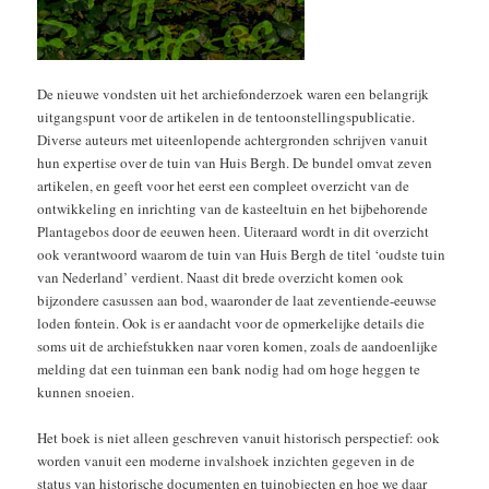
De nieuwe vondsten uit het archiefonderzoek waren een belangrijk
uitgangspunt voor de artikelen in de tentoonstellingspublicatie.
Diverse auteurs met uiteenlopende achtergronden schrijven vanuit
hun expertise over de tuin van Huis Bergh. De bundel omvat zeven
artikelen, en geeft voor het eerst een compleet overzicht van de
ontwikkeling en inrichting van de kasteeltuin en het bijbehorende
Plantagebos door de eeuwen heen. Uiteraard wordt in dit overzicht
ook verantwoord waarom de tuin van Huis Bergh de titel ‘oudste tuin
van Nederland’ verdient. Naast dit brede overzicht komen ook
bijzondere casussen aan bod, waaronder de laat zeventiende-eeuwse
loden fontein. Ook is er aandacht voor de opmerkelijke details die
soms uit de archiefstukken naar voren komen, zoals de aandoenlijke
melding dat een tuinman een bank nodig had om hoge heggen te
kunnen snoeien.
Het boek is niet alleen geschreven vanuit historisch perspectief: ook
worden vanuit een moderne invalshoek inzichten gegeven in de
status van historische documenten en tuinobjecten en hoe we daar