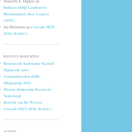
Nannette E. Dapper
op
Buitenverblijf Landrust te
Bloemendaal, door Lameer
(1859).
Cascade MZN
Jan Holwerda
op
2026, de foto’s
RECENTE BERICHTEN
Restauratie kademuur Kasteel
Nijenrode start
Genomineerden sKBL
Ithakaprijs 2026
Nieuwe drukronde Kassen in
Nederland
Bericht van De Wiersse
Cascade MZN 2026, de foto’s
AGENDA