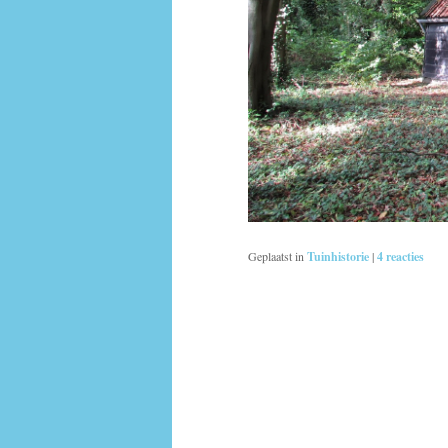
Geplaatst in
Tuinhistorie
|
4
reacties