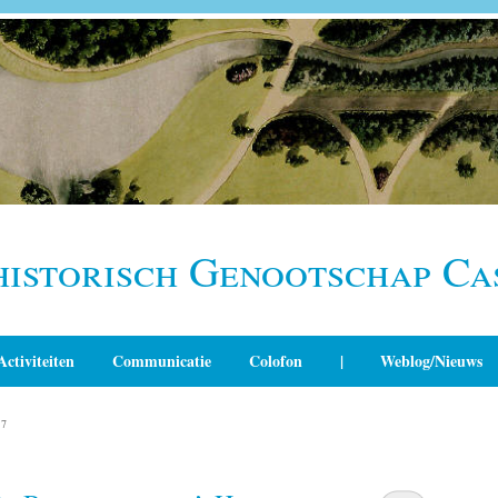
historisch Genootschap Ca
Activiteiten
Communicatie
Colofon
|
Weblog/Nieuws
17