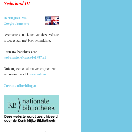
Nederland III
In 'English' via
Google Translate
Overname van teksten van deze website
is toegestaan met bronvermelding.
Stuur uw berichten naar
webmaster@cascade1987.nl
Ontvang een email na verschijnen van
een nieuw bericht:
aanmelden
Cascade afbeeldingen