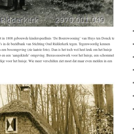
et in 1808 gebouwde kinderspeelhuis ‘De Boerewooning’ van Huys ten Donck te
’s in de beeldbank van Stichting Oud Ridderkerk tegen. Tegenwoordig kennen
 een bosomgeving (zie laatste foto). Dan is het toch wel heel leuk om het huisje
 kap en een ‘aangeklede’ omgeving. Buxussnoeiwerk voor het huisje, een schommel
ekje voor het huisje. Wie meer verschillen ziet moet dat maar even melden in een