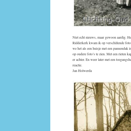
Niet echt nieuws, maar gewoon aardig. H
Ridderkerk kwam ik op verschillende foto
we het als een huisje met een pannendak in
op oudere foto’s te zien. Met een rieten
er achter. En weer later met een toegangsh
reactie.
Jan Holwerda