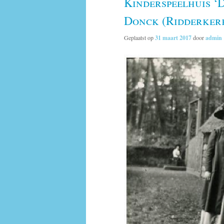
Kinderspeelhuis ‘
Donck (Ridderker
Geplaatst op
31 maart 2017
door
admin