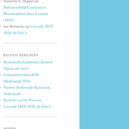
Nannette E. Dapper
op
Buitenverblijf Landrust te
Bloemendaal, door Lameer
(1859).
Cascade MZN
Jan Holwerda
op
2026, de foto’s
RECENTE BERICHTEN
Restauratie kademuur Kasteel
Nijenrode start
Genomineerden sKBL
Ithakaprijs 2026
Nieuwe drukronde Kassen in
Nederland
Bericht van De Wiersse
Cascade MZN 2026, de foto’s
AGENDA