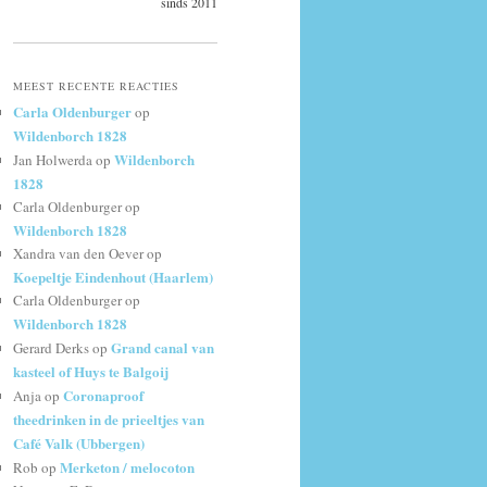
sinds 2011
MEEST RECENTE REACTIES
Carla Oldenburger
op
Wildenborch 1828
Wildenborch
Jan Holwerda
op
1828
Carla Oldenburger
op
Wildenborch 1828
Xandra van den Oever
op
Koepeltje Eindenhout (Haarlem)
Carla Oldenburger
op
Wildenborch 1828
Grand canal van
Gerard Derks
op
kasteel of Huys te Balgoij
Coronaproof
Anja
op
theedrinken in de prieeltjes van
Café Valk (Ubbergen)
Merketon / melocoton
Rob
op