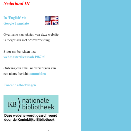
Nederland III
In 'English' via
Google Translate
Overname van teksten van deze website
is toegestaan met bronvermelding.
Stuur uw berichten naar
webmaster@cascade1987.nl
Ontvang een email na verschijnen van
een nieuw bericht:
aanmelden
Cascade afbeeldingen