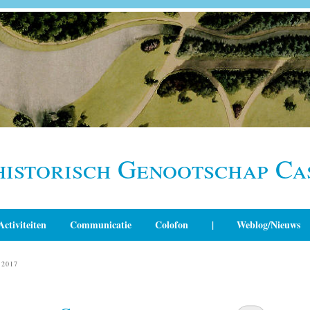
historisch Genootschap Ca
Activiteiten
Communicatie
Colofon
|
Weblog/Nieuws
2017