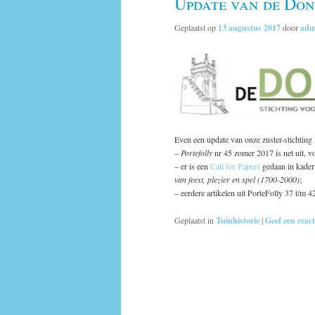
Update van de Do
Geplaatst op
13 augustus 2017
door
adm
Even een update van onze zuster-stichti
–
Portefolly
nr 45 zomer 2017 is net uit, 
– er is een
Call for Papers
gedaan in kade
van feest, plezier en spel (1700-2000)
;
– eerdere artikelen uit PorteFolly 37 t/m 4
Geplaatst in
Tuinhistorie
|
Geef een react