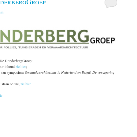
nderbergGroep
in
ng De DonderbergGroep:
voor inhoud
zie hier
;
r van symposium
Vermaaksarchitectuur in Nederland en België. De vormgeving
2 staan online,
zie hier
.
ie