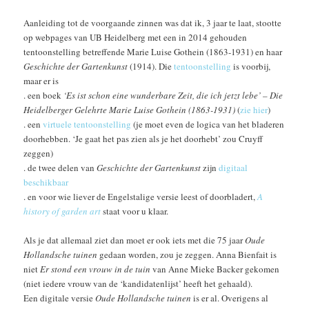
Aanleiding tot de voorgaande zinnen was dat ik, 3 jaar te laat, stootte
op webpages van UB Heidelberg met een in 2014 gehouden
tentoonstelling betreffende Marie Luise Gothein (1863-1931) en haar
Geschichte der Gartenkunst
(1914). Die
tentoonstelling
is voorbij,
maar er is
. een boek
‘Es ist schon eine wunderbare Zeit, die ich jetzt lebe’ – Die
Heidelberger Gelehrte Marie Luise Gothein (1863-1931)
(
zie hier
)
. een
virtuele tentoonstelling
(je moet even de logica van het bladeren
doorhebben. ‘Je gaat het pas zien als je het doorhebt’ zou Cruyff
zeggen)
. de twee delen van
Geschichte der Gartenkunst
zijn
digitaal
beschikbaar
. en voor wie liever de Engelstalige versie leest of doorbladert,
A
history of garden art
staat voor u klaar.
Als je dat allemaal ziet dan moet er ook iets met die 75 jaar
Oude
Hollandsche tuinen
gedaan worden, zou je zeggen. Anna Bienfait is
niet
Er stond een vrouw in de tuin
van Anne Mieke Backer gekomen
(niet iedere vrouw van de ‘kandidatenlijst’ heeft het gehaald).
Een digitale versie
Oude Hollandsche tuinen
is er al. Overigens al