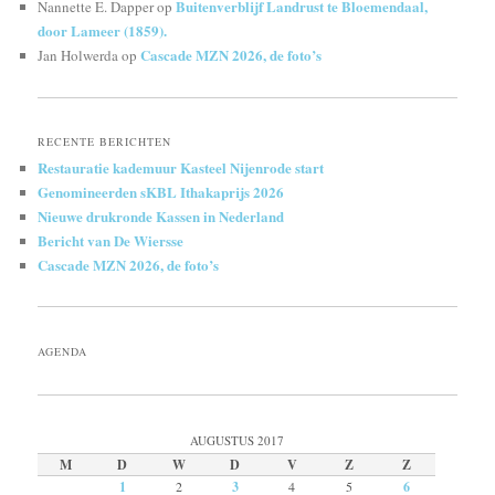
Buitenverblijf Landrust te Bloemendaal,
Nannette E. Dapper
op
door Lameer (1859).
Cascade MZN 2026, de foto’s
Jan Holwerda
op
RECENTE BERICHTEN
Restauratie kademuur Kasteel Nijenrode start
Genomineerden sKBL Ithakaprijs 2026
Nieuwe drukronde Kassen in Nederland
Bericht van De Wiersse
Cascade MZN 2026, de foto’s
AGENDA
AUGUSTUS 2017
M
D
W
D
V
Z
Z
1
2
3
4
5
6