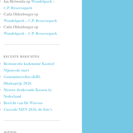
Wandelpark –
Jan Holwerda
op
C.P. Broersepark
Carla Oldenburger
op
Wandelpark – C.P. Broersepark
Carla Oldenburger
op
Wandelpark – C.P. Broersepark
RECENTE BERICHTEN
Restauratie kademuur Kasteel
Nijenrode start
Genomineerden sKBL
Ithakaprijs 2026
Nieuwe drukronde Kassen in
Nederland
Bericht van De Wiersse
Cascade MZN 2026, de foto’s
AGENDA