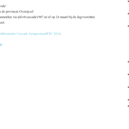
rode’
 de provincie Overijssel’
nmelden via info@cascade1987.nl of op 24 maart bij de dagvoorzitter.
eel.
ldformulier Cascade Symposium/RTC 2018
.
ie