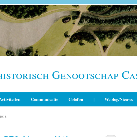
historisch Genootschap Ca
Activiteiten
Communicatie
Colofon
|
Weblog/Nieuws
2018