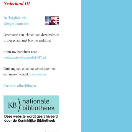
Nederland III
In 'English' via
Google Translate
Overname van teksten van deze website
is toegestaan met bronvermelding.
Stuur uw berichten naar
webmaster@cascade1987.nl
Ontvang een email na verschijnen van
een nieuw bericht:
aanmelden
Cascade afbeeldingen