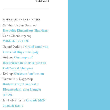
sinds 2011
MEEST RECENTE REACTIES
Xandra van den Oever
op
Koepeltje Eindenhout (Haarlem)
Carla Oldenburger
op
Wildenborch 1828
Grand canal van
Gerard Derks
op
kasteel of Huys te Balgoij
Coronaproof
Anja
op
theedrinken in de prieeltjes van
Café Valk (Ubbergen)
Merketon / melocoton
Rob
op
Nannette E. Dapper
op
Buitenverblijf Landrust te
Bloemendaal, door Lameer
(1859).
Cascade MZN
Jan Holwerda
op
2026, de foto’s