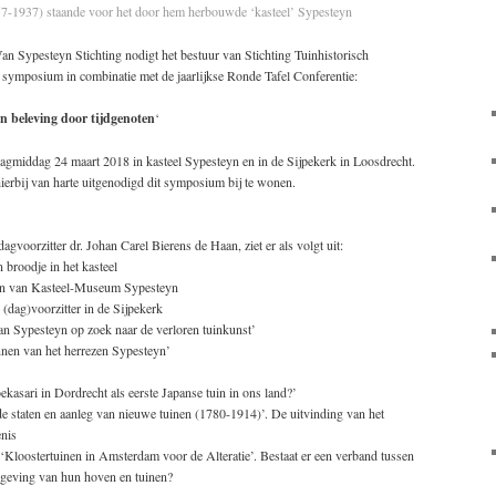
57-1937) staande voor het door hem herbouwde ‘kasteel’ Sypesteyn
n Sypesteyn Stichting nodigt het bestuur van Stichting Tuinhistorisch
 symposium in combinatie met de jaarlijkse Ronde Tafel Conferentie:
 beleving door tijdgenoten
‘
agmiddag 24 maart 2018 in kasteel Sypesteyn en in de Sijpekerk in Loosdrecht.
erbij van harte uitgenodigd dit symposium bij te wonen.
voorzitter dr. Johan Carel Bierens de Haan, ziet er als volgt uit:
 broodje in het kasteel
nen van Kasteel-Museum Sypesteyn
(dag)voorzitter in de Sijpekerk
n Sypesteyn op zoek naar de verloren tuinkunst’
nen van het herrezen Sypesteyn’
sari in Dordrecht als eerste Japanse tuin in ons land?’
 staten en aanleg van nieuwe tuinen (1780-1914)’. De uitvinding van het
enis
 ‘Kloostertuinen in Amsterdam voor de Alteratie’. Bestaat er een verband tussen
mgeving van hun hoven en tuinen?