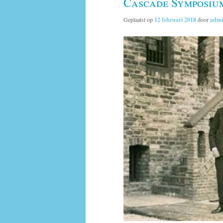
Cascade Symposiu
Geplaatst op
12 februari 2018
door
adm