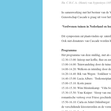
Jhr. C.H.C.A. (Henri) van Sypesteyn (18
In samenwerking met het bestuur van de Va
Genootschap Cascade u graag uit voor het
‘
Verdwenen tuinen in Nederland en hun
Dit symposium zal plaatsvinden op: zaterd
Ook niet-donateurs van Cascade worden hi
Programma
Het programma van deze middag, met als dag
12.30-13.00: Inloop met koffie, thee en een
13.00-14.00: Tuinwandeling door de tui
14.00-14.20: Welkom en inleiding door de 
14.20-14.40: Rik van Wegen: ‘Jonkheer va
14.40-15.00: Lucia Albers: ‘Toekomstplan
15.00-15.10: Korte pauze
15.10-15.30: Wim Meulenkamp: ‘Villa Soeka
15.30-15.50: Yme Kuiper: ‘Sloop van oude
romantische vertoog over Friese geschied
15.50-16.10: Carla en Juliet Oldenburger:
de verschillende kloosterorden en de vor