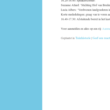
16.20-16.40: Speakerscorner:
Suzanne Allard: ‘Stichting Hof van Brede
Lucia Albers: ‘Verdwenen landgoederen in
Korte mededelingen: graag van te voren aa
16.40-17.30: Afsluitende borrel in het kast
Voor aanmelden en alles op een rij:
Aanme
Geplaatst in
Tuinhistorie
|
Geef een react