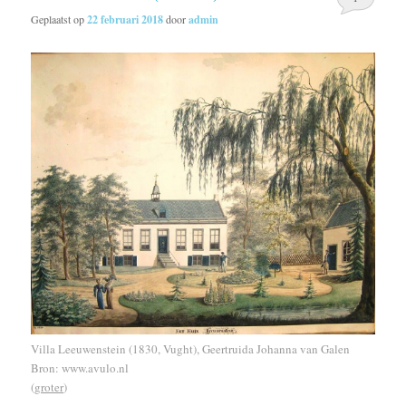
Geplaatst op
22 februari 2018
door
admin
Villa Leeuwenstein (1830, Vught), Geertruida Johanna van Galen
Bron: www.avulo.nl
(
groter
)