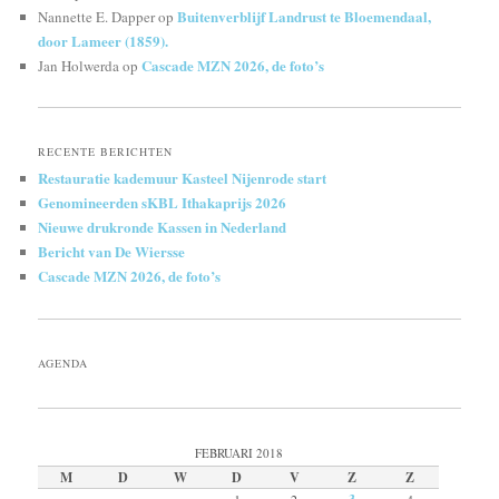
Buitenverblijf Landrust te Bloemendaal,
Nannette E. Dapper
op
door Lameer (1859).
Cascade MZN 2026, de foto’s
Jan Holwerda
op
RECENTE BERICHTEN
Restauratie kademuur Kasteel Nijenrode start
Genomineerden sKBL Ithakaprijs 2026
Nieuwe drukronde Kassen in Nederland
Bericht van De Wiersse
Cascade MZN 2026, de foto’s
AGENDA
FEBRUARI 2018
M
D
W
D
V
Z
Z
1
2
4