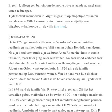
Eigenlijk alleen een bericht om de mooie bovenstaande aquarel naar
voren te brengen.
Tijdens werkzaamheden in Vught is gestuit op mogelijke restanten
van de eerste Villa Leeuwenstein of meer waarschijnlijk een
bijgebouw dat hoorde bij de villa (
zie hier
).
(OVERGENOMEN)
De in 1753 gebouwde villa was de ‘voorloper’ van het huidige
raadhuis en was het buitenverblijf van mr. Johan Hendrik van Heurn.
Na zijn dood verhuurde zijn weduwe Anna Römer het huis in eerste
instantie, maar later ging ze er zelf wonen. Na haar dood verbleef haar
kleindochter Anna Antonia Emilia van Heurn, die getrouwd was met
Aldert van Galen, vaak op het huis. In 1826 ging de familie
permanent op Leeuwenstein wonen. Van de hand van hun dochter
Geertruida Johanna van Galen is de bovenstaande aquarel, gedateerd
met 1830.
In 1894 werd de familie Van Rijckevorsel eigenaars. Zij liet het
vervallen gebouw afbreken en bouwde in 1901 het huidige (raad)huis.
In 1935 kocht de gemeente Vught het inmiddels leegstaande pand en
werd de villa onder leiding van architect H.W. Valk verbouwd tot
raadhuis. Aansluitend kwam de parkaanleg naar ontwerp van Dirk F.