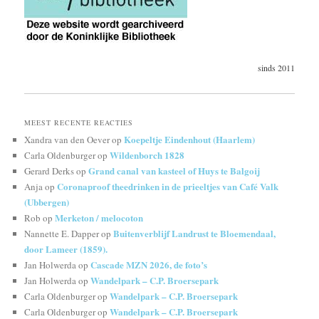
sinds 2011
MEEST RECENTE REACTIES
Koepeltje Eindenhout (Haarlem)
Xandra van den Oever
op
Wildenborch 1828
Carla Oldenburger
op
Grand canal van kasteel of Huys te Balgoij
Gerard Derks
op
Coronaproof theedrinken in de prieeltjes van Café Valk
Anja
op
(Ubbergen)
Merketon / melocoton
Rob
op
Buitenverblijf Landrust te Bloemendaal,
Nannette E. Dapper
op
door Lameer (1859).
Cascade MZN 2026, de foto’s
Jan Holwerda
op
Wandelpark – C.P. Broersepark
Jan Holwerda
op
Wandelpark – C.P. Broersepark
Carla Oldenburger
op
Wandelpark – C.P. Broersepark
Carla Oldenburger
op