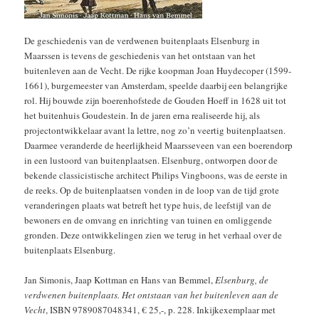
De geschiedenis van de verdwenen buitenplaats Elsenburg in
Maarssen is tevens de geschiedenis van het ontstaan van het
buitenleven aan de Vecht. De rijke koopman Joan Huydecoper (1599-
1661), burgemeester van Amsterdam, speelde daarbij een belangrijke
rol. Hij bouwde zijn boerenhofstede de Gouden Hoeff in 1628 uit tot
het buitenhuis Goudestein. In de jaren erna realiseerde hij, als
projectontwikkelaar avant la lettre, nog zo’n veertig buitenplaatsen.
Daarmee veranderde de heerlijkheid Maarsseveen van een boerendorp
in een lustoord van buitenplaatsen. Elsenburg, ontworpen door de
bekende classicistische architect Philips Vingboons, was de eerste in
de reeks. Op de buitenplaatsen vonden in de loop van de tijd grote
veranderingen plaats wat betreft het type huis, de leefstijl van de
bewoners en de omvang en inrichting van tuinen en omliggende
gronden. Deze ontwikkelingen zien we terug in het verhaal over de
buitenplaats Elsenburg.
Jan Simonis, Jaap Kottman en Hans van Bemmel,
Elsenburg, de
verdwenen buitenplaats. Het ontstaan van het buitenleven aan de
Vecht
, ISBN 9789087048341, € 25,-, p. 228. Inkijkexemplaar met