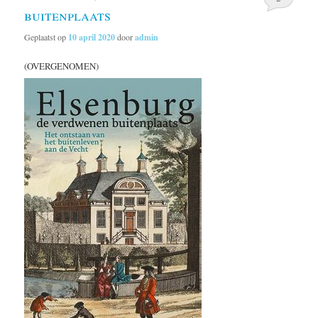
buitenplaats
Geplaatst op
10 april 2020
door
admin
(OVERGENOMEN)