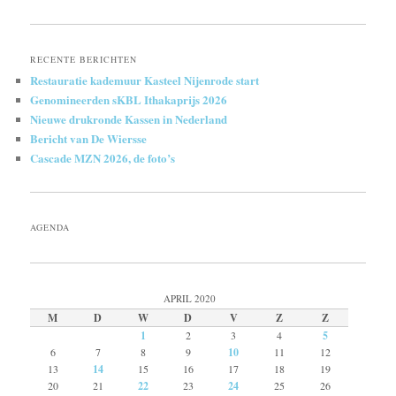
RECENTE BERICHTEN
Restauratie kademuur Kasteel Nijenrode start
Genomineerden sKBL Ithakaprijs 2026
Nieuwe drukronde Kassen in Nederland
Bericht van De Wiersse
Cascade MZN 2026, de foto’s
AGENDA
APRIL 2020
M
D
W
D
V
Z
Z
1
2
3
4
5
6
7
8
9
10
11
12
13
14
15
16
17
18
19
20
21
22
23
24
25
26