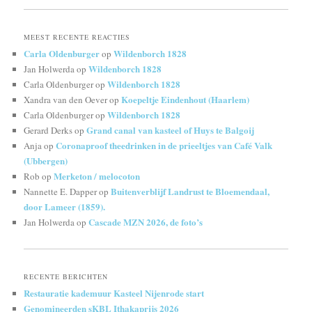
MEEST RECENTE REACTIES
Carla Oldenburger
Wildenborch 1828
op
Wildenborch 1828
Jan Holwerda
op
Wildenborch 1828
Carla Oldenburger
op
Koepeltje Eindenhout (Haarlem)
Xandra van den Oever
op
Wildenborch 1828
Carla Oldenburger
op
Grand canal van kasteel of Huys te Balgoij
Gerard Derks
op
Coronaproof theedrinken in de prieeltjes van Café Valk
Anja
op
(Ubbergen)
Merketon / melocoton
Rob
op
Buitenverblijf Landrust te Bloemendaal,
Nannette E. Dapper
op
door Lameer (1859).
Cascade MZN 2026, de foto’s
Jan Holwerda
op
RECENTE BERICHTEN
Restauratie kademuur Kasteel Nijenrode start
Genomineerden sKBL Ithakaprijs 2026