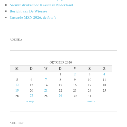
Nieuwe drukronde Kassen in Nederland
Bericht van De Wiersse
Cascade MZN 2026, de foto’s
AGENDA
OKTOBER 2020
M
D
W
D
V
Z
Z
1
2
3
4
5
6
7
8
9
10
11
12
13
14
15
16
17
18
19
20
21
22
23
24
25
26
27
28
29
30
31
« sep
nov »
ARCHIEF