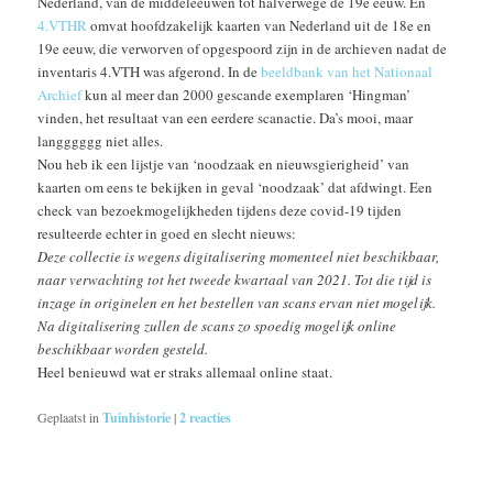
Nederland, van de middeleeuwen tot halverwege de 19e eeuw. En
4.VTHR
omvat hoofdzakelijk kaarten van Nederland uit de 18e en
19e eeuw, die verworven of opgespoord zijn in de archieven nadat de
inventaris 4.VTH was afgerond. In de
beeldbank van het Nationaal
Archief
kun al meer dan 2000 gescande exemplaren ‘Hingman’
vinden, het resultaat van een eerdere scanactie. Da’s mooi, maar
langggggg niet alles.
Nou heb ik een lijstje van ‘noodzaak en nieuwsgierigheid’ van
kaarten om eens te bekijken in geval ‘noodzaak’ dat afdwingt. Een
check van bezoekmogelijkheden tijdens deze covid-19 tijden
resulteerde echter in goed en slecht nieuws:
Deze collectie is wegens digitalisering momenteel niet beschikbaar,
naar verwachting tot het tweede kwartaal van 2021. Tot die tijd is
inzage in originelen en het bestellen van scans ervan niet mogelijk.
Na digitalisering zullen de scans zo spoedig mogelijk online
beschikbaar worden gesteld.
Heel benieuwd wat er straks allemaal online staat.
Geplaatst in
Tuinhistorie
|
2
reacties