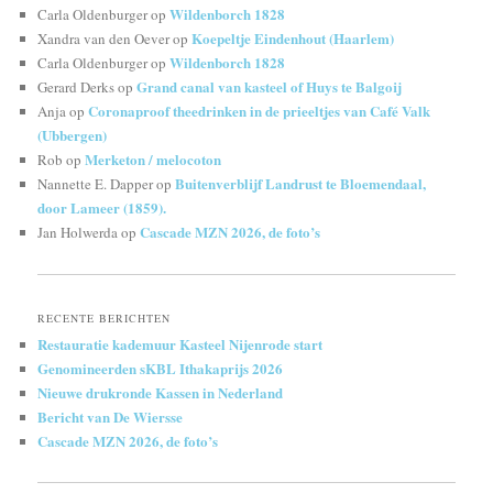
Wildenborch 1828
Carla Oldenburger
op
Koepeltje Eindenhout (Haarlem)
Xandra van den Oever
op
Wildenborch 1828
Carla Oldenburger
op
Grand canal van kasteel of Huys te Balgoij
Gerard Derks
op
Coronaproof theedrinken in de prieeltjes van Café Valk
Anja
op
(Ubbergen)
Merketon / melocoton
Rob
op
Buitenverblijf Landrust te Bloemendaal,
Nannette E. Dapper
op
door Lameer (1859).
Cascade MZN 2026, de foto’s
Jan Holwerda
op
RECENTE BERICHTEN
Restauratie kademuur Kasteel Nijenrode start
Genomineerden sKBL Ithakaprijs 2026
Nieuwe drukronde Kassen in Nederland
Bericht van De Wiersse
Cascade MZN 2026, de foto’s