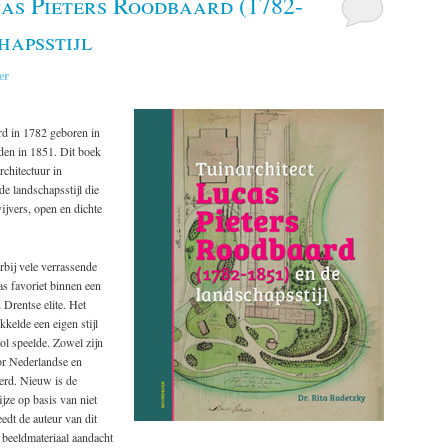
as Pieters Roodbaard (1782-
hapsstijl
er
rd in 1782 geboren in
den in 1851. Dit boek
rchitectuur in
 landschapsstijl die
ijvers, open en dichte
bij vele verrassende
as favoriet binnen een
 Drentse elite. Het
kelde een eigen stijl
ol speelde. Zowel zijn
or Nederlandse en
eerd. Nieuw is de
jze op basis van niet
eedt de auteur van dit
 beeldmateriaal aandacht