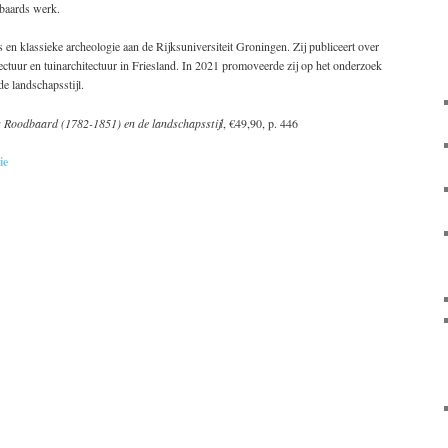
baards werk.
en klassieke archeologie aan de Rijksuniversiteit Groningen. Zij publiceert over
itectuur en tuinarchitectuur in Friesland. In 2021 promoveerde zij op het onderzoek
e landschapsstijl.
s Roodbaard (1782-1851) en de landschapsstijl
, €49,90, p. 446
ie