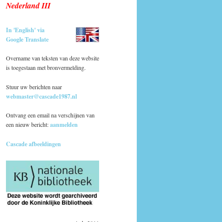
Nederland III
In 'English' via
Google Translate
Overname van teksten van deze website
is toegestaan met bronvermelding.
Stuur uw berichten naar
webmaster@cascade1987.nl
Ontvang een email na verschijnen van
een nieuw bericht:
aanmelden
Cascade afbeeldingen