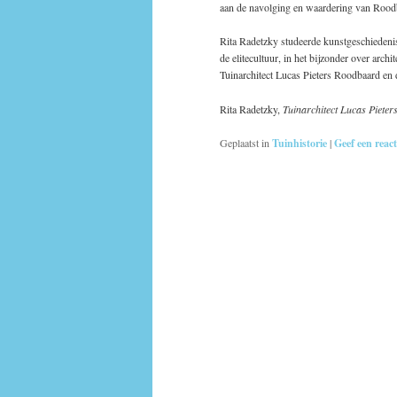
aan de navolging en waardering van Rood
Rita Radetzky studeerde kunstgeschiedenis 
de elitecultuur, in het bijzonder over arch
Tuinarchitect Lucas Pieters Roodbaard en d
Rita Radetzky,
Tuinarchitect Lucas Pieter
Geplaatst in
Tuinhistorie
|
Geef een react