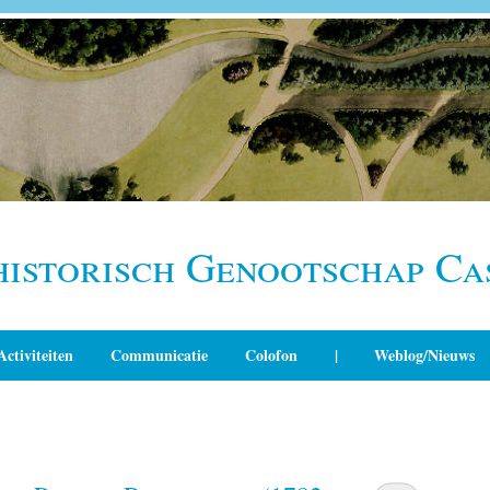
historisch Genootschap Ca
Activiteiten
Communicatie
Colofon
|
Weblog/Nieuws