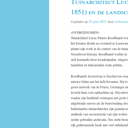
Tuinarchitect Luc
1851) en de landsc
Geplaatst op
25 juni 2021
door
webmast
(OVERGENOMEN)
Tuinarchitect Lucas Pieters Roodbaard we
het Drentse Rolde en overleed in Leeuwar
plaatst zijn werk in de context van de tuina
Noordwest-Europa. Roodbaard werkte in de
zich kenmerkt door kronkelpaden, slingerv
tuindelen en tuinsieraden zoals priëlen.
Roodbaards levensloop is beschreven waar
nieuwe feiten aan het licht kwamen. Hij w
groot netwerk van de Friese, Groninger en
leverde hem veel opdrachten op. Hij ontwik
waarin zijn beeldend vermogen een grote r
uitgebreide oeuvre als de beïnvloeding do
buitenlandse tuinarchitecten zijn geanalys
methode van reconstructie van zijn werkwi
eerder gebruikte archivalia. Ten slotte best
rijk geïllustreerde boek met veel onbekend