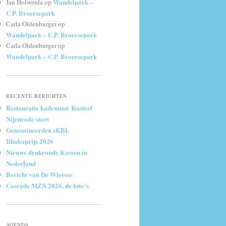
Wandelpark –
Jan Holwerda
op
C.P. Broersepark
Carla Oldenburger
op
Wandelpark – C.P. Broersepark
Carla Oldenburger
op
Wandelpark – C.P. Broersepark
RECENTE BERICHTEN
Restauratie kademuur Kasteel
Nijenrode start
Genomineerden sKBL
Ithakaprijs 2026
Nieuwe drukronde Kassen in
Nederland
Bericht van De Wiersse
Cascade MZN 2026, de foto’s
AGENDA