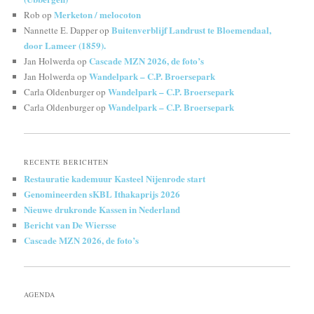
Merketon / melocoton
Rob
op
Buitenverblijf Landrust te Bloemendaal,
Nannette E. Dapper
op
door Lameer (1859).
Cascade MZN 2026, de foto’s
Jan Holwerda
op
Wandelpark – C.P. Broersepark
Jan Holwerda
op
Wandelpark – C.P. Broersepark
Carla Oldenburger
op
Wandelpark – C.P. Broersepark
Carla Oldenburger
op
RECENTE BERICHTEN
Restauratie kademuur Kasteel Nijenrode start
Genomineerden sKBL Ithakaprijs 2026
Nieuwe drukronde Kassen in Nederland
Bericht van De Wiersse
Cascade MZN 2026, de foto’s
AGENDA