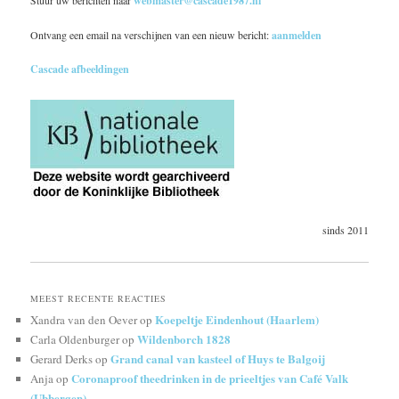
Stuur uw berichten naar
webmaster@cascade1987.nl
Ontvang een email na verschijnen van een nieuw bericht:
aanmelden
Cascade afbeeldingen
sinds 2011
MEEST RECENTE REACTIES
Koepeltje Eindenhout (Haarlem)
Xandra van den Oever
op
Wildenborch 1828
Carla Oldenburger
op
Grand canal van kasteel of Huys te Balgoij
Gerard Derks
op
Coronaproof theedrinken in de prieeltjes van Café Valk
Anja
op
(Ubbergen)