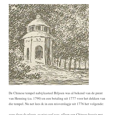
De Chinese tempel nabij kasteel Biljoen was al bekend van de prent
van Henning (ca. 1790) en een betaling uit 1777 voor het dekken van
die tempel. Nu net lees ik in een reisverslagje uit 1776 het volgende:
sage daar de plaats, so niet veel was, alleen een Chinees huysie met