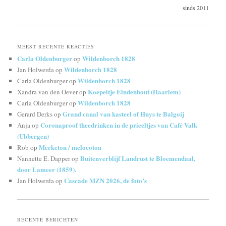
sinds 2011
MEEST RECENTE REACTIES
Carla Oldenburger
Wildenborch 1828
op
Wildenborch 1828
Jan Holwerda
op
Wildenborch 1828
Carla Oldenburger
op
Koepeltje Eindenhout (Haarlem)
Xandra van den Oever
op
Wildenborch 1828
Carla Oldenburger
op
Grand canal van kasteel of Huys te Balgoij
Gerard Derks
op
Coronaproof theedrinken in de prieeltjes van Café Valk
Anja
op
(Ubbergen)
Merketon / melocoton
Rob
op
Buitenverblijf Landrust te Bloemendaal,
Nannette E. Dapper
op
door Lameer (1859).
Cascade MZN 2026, de foto’s
Jan Holwerda
op
RECENTE BERICHTEN