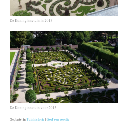
De Koninginnetuin in 2013
De Koninginnetuin voor 2013
Geplaatst in
Tuinhistorie
|
Geef een reactie