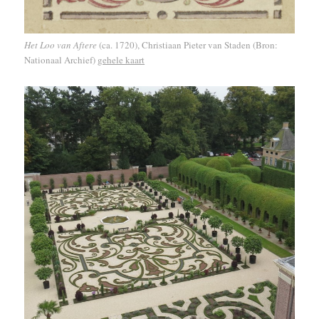
Het Loo van Aftere
(ca. 1720), Christiaan Pieter van Staden (Bron:
Nationaal Archief)
gehele kaart