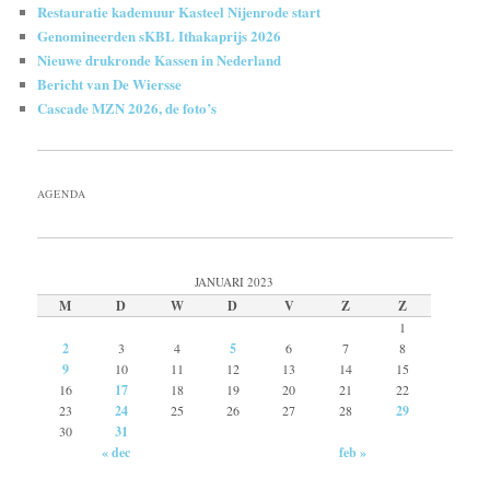
Restauratie kademuur Kasteel Nijenrode start
Genomineerden sKBL Ithakaprijs 2026
Nieuwe drukronde Kassen in Nederland
Bericht van De Wiersse
Cascade MZN 2026, de foto’s
AGENDA
JANUARI 2023
M
D
W
D
V
Z
Z
1
2
3
4
5
6
7
8
9
10
11
12
13
14
15
16
17
18
19
20
21
22
23
24
25
26
27
28
29
30
31
« dec
feb »