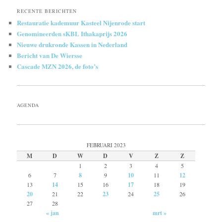
RECENTE BERICHTEN
Restauratie kademuur Kasteel Nijenrode start
Genomineerden sKBL Ithakaprijs 2026
Nieuwe drukronde Kassen in Nederland
Bericht van De Wiersse
Cascade MZN 2026, de foto’s
AGENDA
FEBRUARI 2023
M
D
W
D
V
Z
Z
1
2
3
4
5
6
7
8
9
10
11
12
13
14
15
16
17
18
19
20
21
22
23
24
25
26
27
28
« jan
mrt »