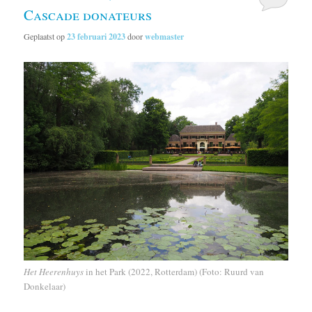
Cascade donateurs
Geplaatst op
23 februari 2023
door
webmaster
Het Heerenhuys
in het Park (2022, Rotterdam) (Foto: Ruurd van
Donkelaar)