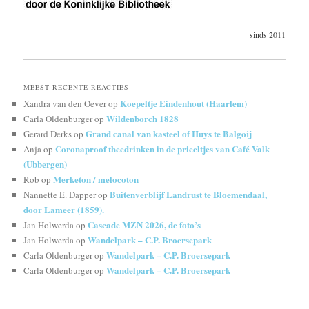
sinds 2011
MEEST RECENTE REACTIES
Koepeltje Eindenhout (Haarlem)
Xandra van den Oever
op
Wildenborch 1828
Carla Oldenburger
op
Grand canal van kasteel of Huys te Balgoij
Gerard Derks
op
Coronaproof theedrinken in de prieeltjes van Café Valk
Anja
op
(Ubbergen)
Merketon / melocoton
Rob
op
Buitenverblijf Landrust te Bloemendaal,
Nannette E. Dapper
op
door Lameer (1859).
Cascade MZN 2026, de foto’s
Jan Holwerda
op
Wandelpark – C.P. Broersepark
Jan Holwerda
op
Wandelpark – C.P. Broersepark
Carla Oldenburger
op
Wandelpark – C.P. Broersepark
Carla Oldenburger
op