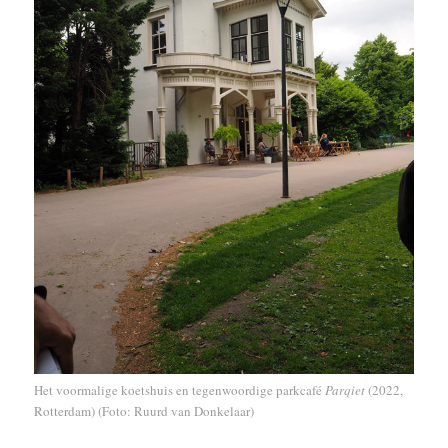
Het voormalige koetshuis en tegenwoordige parkcafé
Parqiet
(2022,
Rotterdam) (Foto: Ruurd van Donkelaar)