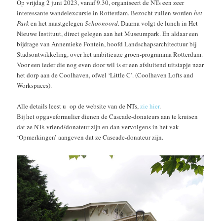
Op vrijdag 2 juni 2023, vanaf 9.30, organiseert de NTs een zeer
interessante wandelexcursie in Rotterdam. Bezocht zullen worden
het
Park
en het naastgelegen
Schoonoord
. Daarna volgt de lunch in Het
Nieuwe Instituut, direct gelegen aan het Museumpark. En aldaar een
bijdrage van Annemieke Fontein, hoofd Landschapsarchitectuur bij
Stadsontwikkeling, over het ambitieuze groen-programma Rotterdam.
Voor een ieder die nog even door wil is er een afsluitend uitstapje naar
het dorp aan de Coolhaven, ofwel ‘Little C’. (Coolhaven Lofts and
Workspaces).
Alle details leest u op de website van de NTs,
zie hier
.
Bij het opgaveformulier dienen de Cascade-donateurs aan te kruisen
dat ze NTs-vriend/donateur zijn en dan vervolgens in het vak
‘Opmerkingen’ aangeven dat ze Cascade-donateur zijn.