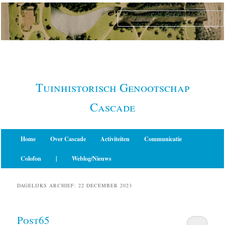
Spring
Spring
naar
naar
de
de
primaire
secundaire
inhoud
inhoud
Tuinhistorisch Genootschap
Cascade
Hoofdmenu
Home
Over Cascade
Activiteiten
Communicatie
Colofon
|
Weblog/Nieuws
DAGELIJKS ARCHIEF:
22 DECEMBER 2023
Post65