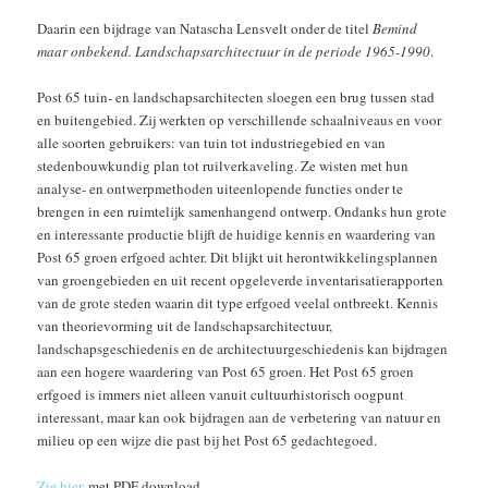
Daarin een bijdrage van Natascha Lensvelt onder de titel
Bemind
maar onbekend. Landschapsarchitectuur in de periode 1965-1990
.
Post 65 tuin- en landschapsarchitecten sloegen een brug tussen stad
en buitengebied. Zij werkten op verschillende schaalniveaus en voor
alle soorten gebruikers: van tuin tot industriegebied en van
stedenbouwkundig plan tot ruilverkaveling. Ze wisten met hun
analyse- en ontwerpmethoden uiteenlopende functies onder te
brengen in een ruimtelijk samenhangend ontwerp. Ondanks hun grote
en interessante productie blijft de huidige kennis en waardering van
Post 65 groen erfgoed achter. Dit blijkt uit herontwikkelingsplannen
van groengebieden en uit recent opgeleverde inventarisatierapporten
van de grote steden waarin dit type erfgoed veelal ontbreekt. Kennis
van theorievorming uit de landschapsarchitectuur,
landschapsgeschiedenis en de architectuurgeschiedenis kan bijdragen
aan een hogere waardering van Post 65 groen. Het Post 65 groen
erfgoed is immers niet alleen vanuit cultuurhistorisch oogpunt
interessant, maar kan ook bijdragen aan de verbetering van natuur en
milieu op een wijze die past bij het Post 65 gedachtegoed.
Zie hier
, met PDF download.