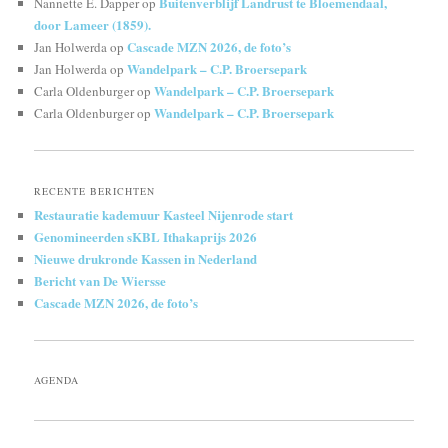
Buitenverblijf Landrust te Bloemendaal,
Nannette E. Dapper
op
door Lameer (1859).
Cascade MZN 2026, de foto’s
Jan Holwerda
op
Wandelpark – C.P. Broersepark
Jan Holwerda
op
Wandelpark – C.P. Broersepark
Carla Oldenburger
op
Wandelpark – C.P. Broersepark
Carla Oldenburger
op
RECENTE BERICHTEN
Restauratie kademuur Kasteel Nijenrode start
Genomineerden sKBL Ithakaprijs 2026
Nieuwe drukronde Kassen in Nederland
Bericht van De Wiersse
Cascade MZN 2026, de foto’s
AGENDA