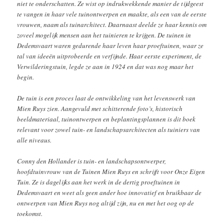
niet te onderschatten. Ze wist op indrukwekkende manier de tijdgeest
te vangen in haar vele tuinontwerpen en maakte, als een van de eerste
vrouwen, naam als tuinarchitect. Daarnaast deelde ze haar kennis om
zoveel mogelijk mensen aan het tuinieren te krijgen. De tuinen in
Dedemsvaart waren gedurende haar leven haar proeftuinen, waar ze
tal van ideeën uitprobeerde en verfijnde. Haar eerste experiment, de
Verwilderingstuin, legde ze aan in 1924 en dat was nog maar het
begin.
De tuin is een proces laat de ontwikkeling van het levenswerk van
Mien Ruys zien. Aangevuld met schitterende foto’s, historisch
beeldmateriaal, tuinontwerpen en beplantingsplannen is dit boek
relevant voor zowel tuin- en landschapsarchitecten als tuiniers van
alle niveaus.
Conny den Hollander is tuin- en landschapsontwerper,
hoofdtuinvrouw van de Tuinen Mien Ruys en schrijft voor Onze Eigen
Tuin. Ze is dagelijks aan het werk in de dertig proeftuinen in
Dedemsvaart en weet als geen ander hoe innovatief en bruikbaar de
ontwerpen van Mien Ruys nog altijd zijn, nu en met het oog op de
toekomst.