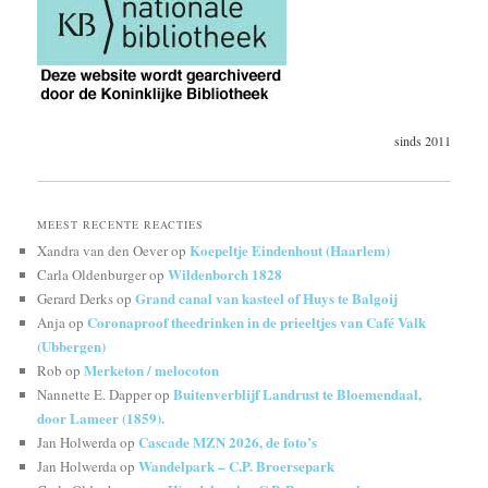
sinds 2011
MEEST RECENTE REACTIES
Koepeltje Eindenhout (Haarlem)
Xandra van den Oever
op
Wildenborch 1828
Carla Oldenburger
op
Grand canal van kasteel of Huys te Balgoij
Gerard Derks
op
Coronaproof theedrinken in de prieeltjes van Café Valk
Anja
op
(Ubbergen)
Merketon / melocoton
Rob
op
Buitenverblijf Landrust te Bloemendaal,
Nannette E. Dapper
op
door Lameer (1859).
Cascade MZN 2026, de foto’s
Jan Holwerda
op
Wandelpark – C.P. Broersepark
Jan Holwerda
op