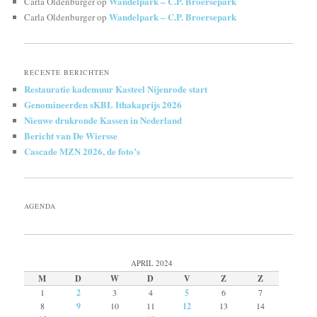
Wandelpark – C.P. Broersepark
Carla Oldenburger
op
Wandelpark – C.P. Broersepark
Carla Oldenburger
op
RECENTE BERICHTEN
Restauratie kademuur Kasteel Nijenrode start
Genomineerden sKBL Ithakaprijs 2026
Nieuwe drukronde Kassen in Nederland
Bericht van De Wiersse
Cascade MZN 2026, de foto’s
AGENDA
APRIL 2024
M
D
W
D
V
Z
Z
1
2
3
4
5
6
7
8
9
10
11
12
13
14