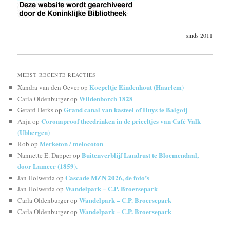
sinds 2011
MEEST RECENTE REACTIES
Koepeltje Eindenhout (Haarlem)
Xandra van den Oever
op
Wildenborch 1828
Carla Oldenburger
op
Grand canal van kasteel of Huys te Balgoij
Gerard Derks
op
Coronaproof theedrinken in de prieeltjes van Café Valk
Anja
op
(Ubbergen)
Merketon / melocoton
Rob
op
Buitenverblijf Landrust te Bloemendaal,
Nannette E. Dapper
op
door Lameer (1859).
Cascade MZN 2026, de foto’s
Jan Holwerda
op
Wandelpark – C.P. Broersepark
Jan Holwerda
op
Wandelpark – C.P. Broersepark
Carla Oldenburger
op
Wandelpark – C.P. Broersepark
Carla Oldenburger
op