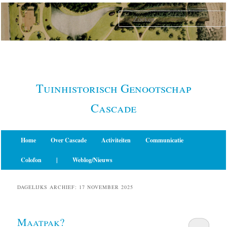
Spring
Spring
naar
naar
de
de
primaire
secundaire
inhoud
inhoud
Tuinhistorisch Genootschap
Cascade
Hoofdmenu
Home
Over Cascade
Activiteiten
Communicatie
Colofon
|
Weblog/Nieuws
DAGELIJKS ARCHIEF:
17 NOVEMBER 2025
Maatpak?