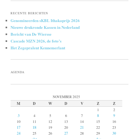
RECENTE BERICHTEN
Genomineerden sKBL Ithakaprijs 2026
Nieuwe drukronde Kassen in Nederland
Bericht van De Wiersse
Cascade MZN 2026, de foto’s
Het Zegepralent Kennemerlant
AGENDA
NOVEMBER 2025
M
D
W
D
V
Z
Z
1
2
3
4
5
6
7
8
9
10
11
12
13
14
15
16
17
18
19
20
21
22
23
24
25
26
27
28
29
30