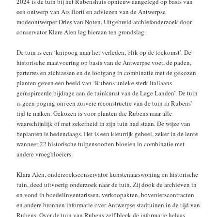
2024 is de tuin bij het Rubenshuis opnieuw aangelegd op basis van
een ontwerp van Ars Horti en adviezen van de Antwerpse
modeontwerper Dries van Noten. Uitgebreid archiefonderzoek door
conservator Klare Alen lag hieraan ten grondslag.
De tuin is een ‘knipoog naar het verleden, blik op de toekomst’. De
historische maatvoering op basis van de Antwerpse voet, de paden,
parterres en zichtassen en de loofgang in combinatie met de gekozen
planten geven een beeld van ‘Rubens unieke sterk Italiaans
geïnspireerde bijdrage aan de tuinkunst van de Lage Landen’. De tuin
is geen poging om een zuivere reconstructie van de tuin in Rubens’
tijd te maken. Gekozen is voor planten die Rubens naar alle
waarschijnlijk of met zekerheid in zijn tuin had staan. De wijze van
beplanten is hedendaags. Het is een kleurrijk geheel, zeker in de lente
wanneer 22 historische tulpensoorten bloeien in combinatie met
andere vroegbloeiers.
Klara Alen, onderzoeksconservator kunstenaarswoning en historische
tuin, deed uitvoerig onderzoek naar de tuin. Zij dook de archieven in
en vond in boedelinventarissen, verkoopakten, hovenierscontracten
en andere bronnen informatie over Antwerpse stadtuinen in de tijd van
Rubens. Over de tuin van Rubens zelf bleek de informatie helaas