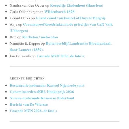
Koepeltje Eindenhout (Haarlem)
Xandra van den Oever
op
Wildenborch 1828
Carla Oldenburger
op
Grand canal van kasteel of Huys te Balgoij
Gerard Derks
op
Coronaproof theedrinken in de prieeltjes van Café Valk
Anja
op
(Ubbergen)
Merketon / melocoton
Rob
op
Buitenverblijf Landrust te Bloemendaal,
Nannette E. Dapper
op
door Lameer (1859).
Cascade MZN 2026, de foto’s
Jan Holwerda
op
RECENTE BERICHTEN
Restauratie kademuur Kasteel Nijenrode start
Genomineerden sKBL Ithakaprijs 2026
Nieuwe drukronde Kassen in Nederland
Bericht van De Wiersse
Cascade MZN 2026, de foto’s