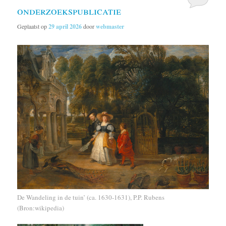
onderzoekspublicatie
Geplaatst op
29 april 2026
door
webmaster
De Wandeling in de tuin’ (ca. 1630-1631), P.P. Rubens
(Bron:wikipedia)