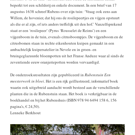
beperkt tot een schilderij en enkele document. In een brief van 17
augustus 1638 schreef Rubens over zijn tuin: ‘Vraag ook eens aan
Willem, de hovenier, dat hij ons de rosilepeertjes en vijgen opstuurt
als die er al zijn, of iets anders treffelijk uit den hof.’ Vanzelfsprekend
staat er een ‘rosilepeer’ (Pyrus ‘Rousselet de Reims’) en een
vijgenboom in de tuin, evenals citrusboompjes. De vijgenboom en de
citrusbomen staan in rechte eikenhouten kuipen gemaakt in een
ambachtelijk kuipersatelier in Nevele en in groen- en
bruingeglazuurde bloempotten uit het Franse Anduze waar al sinds de
zeventiende eeuw oranjeriepotten worden vervaardigd.
De onderzoeksresultaten zijn gepubliceerd in
Rubenstuin Een
meesterwerk in bloei
. Het is een rijk geïllustreerd, informatief boek
waarin ook uitgebreid aandacht wordt besteed aan de verschillende
planten die in de Rubenstuin staan. Het boek is verkrijgbaar in de
boekhandel en bij het Rubenshuis (ISBN 978 94 6494 158 6, 156
pagina’s, € 24,50).
Lenneke Berkhout