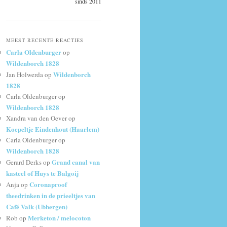
sinds 2011
MEEST RECENTE REACTIES
Carla Oldenburger
op
Wildenborch 1828
Wildenborch
Jan Holwerda
op
1828
Carla Oldenburger
op
Wildenborch 1828
Xandra van den Oever
op
Koepeltje Eindenhout (Haarlem)
Carla Oldenburger
op
Wildenborch 1828
Grand canal van
Gerard Derks
op
kasteel of Huys te Balgoij
Coronaproof
Anja
op
theedrinken in de prieeltjes van
Café Valk (Ubbergen)
Merketon / melocoton
Rob
op