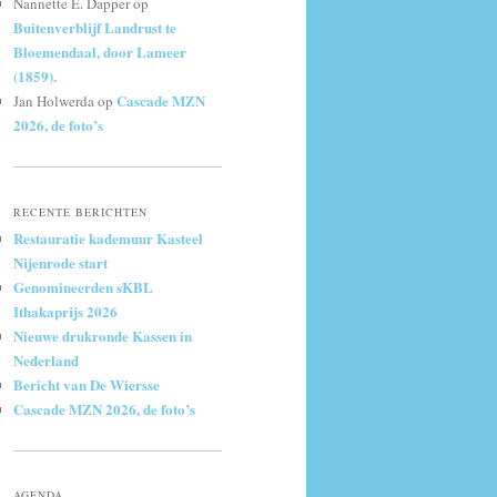
Nannette E. Dapper
op
Buitenverblijf Landrust te
Bloemendaal, door Lameer
(1859).
Cascade MZN
Jan Holwerda
op
2026, de foto’s
RECENTE BERICHTEN
Restauratie kademuur Kasteel
Nijenrode start
Genomineerden sKBL
Ithakaprijs 2026
Nieuwe drukronde Kassen in
Nederland
Bericht van De Wiersse
Cascade MZN 2026, de foto’s
AGENDA