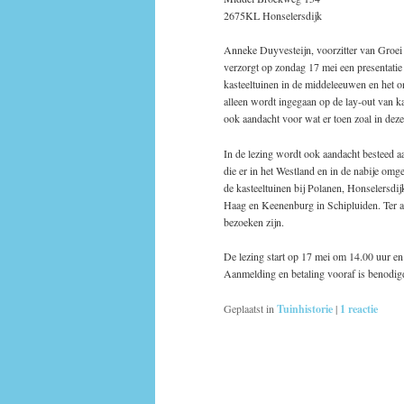
2675KL Honselersdijk
Anneke Duyvesteijn, voorzitter van Groei 
verzorgt op zondag 17 mei een presentatie 
kasteeltuinen in de middeleeuwen en het o
alleen wordt ingegaan op de lay-out van ka
ook aandacht voor wat er toen zoal in deze
In de lezing wordt ook aandacht besteed aa
die er in het Westland en in de nabije omg
de kasteeltuinen bij Polanen, Honselersdi
Haag en Keenenburg in Schipluiden. Ter af
bezoeken zijn.
De lezing start op 17 mei om 14.00 uur en 
Aanmelding en betaling vooraf is benodig
Geplaatst in
Tuinhistorie
|
1
reactie