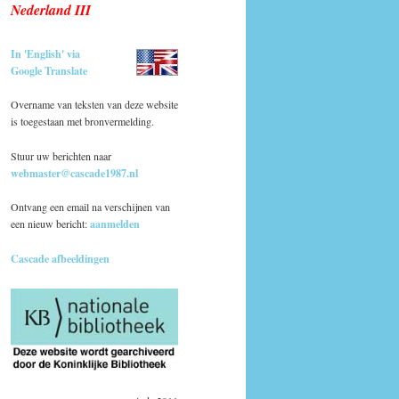
Nederland III
In 'English' via
Google Translate
Overname van teksten van deze website
is toegestaan met bronvermelding.
Stuur uw berichten naar
webmaster@cascade1987.nl
Ontvang een email na verschijnen van
een nieuw bericht:
aanmelden
Cascade afbeeldingen