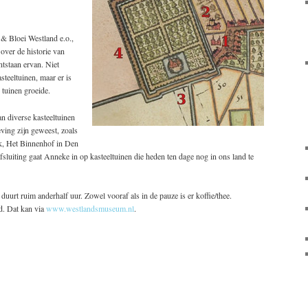
& Bloei Westland e.o.,
over de historie van
ntstaan ervan. Niet
steeltuinen, maar er is
 tuinen groeide.
n diverse kasteeltuinen
eving zijn geweest, zoals
jk, Het Binnenhof in Den
sluiting gaat Anneke in op kasteeltuinen die heden ten dage nog in ons land te
duurt ruim anderhalf uur. Zowel vooraf als in de pauze is er koffie/thee.
d. Dat kan via
www.westlandsmuseum.nl
.