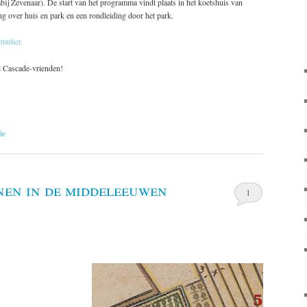
abij Zevenaar)
.
De start van het programma vindt plaats in het koetshuis van
ng over huis en park en een rondleiding door het park.
rmulier.
 Cascade-vrienden!
ie
nen in de middeleeuwen
1