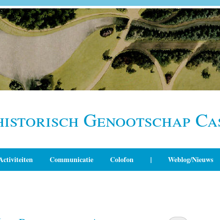
historisch Genootschap Ca
Activiteiten
Communicatie
Colofon
|
Weblog/Nieuws