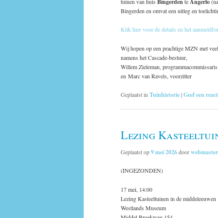
tuinen van huis
Bingerden
te
Angerlo
(n
Bingerden en omvat een uitleg en toelichti
Klik hier voor de details en het aanmeldfo
Wij hopen op een prachtige MZN met veel
namens het Cascade-bestuur,
Willem Zieleman, programmacommissaris
en
Marc van Ravels, voorzitter
Geplaatst in
Tuinhistorie
|
Geef een react
Lezing Kasteeltui
Geplaatst op
9 mei 2026
door
webmaster
(INGEZONDEN)
17 mei, 14:00
Lezing Kasteeltuinen in de middeleeuwen
Westlands Museum
Middel Broekweg 154