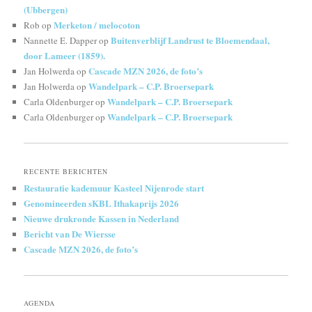
(Ubbergen)
Merketon / melocoton
Rob
op
Buitenverblijf Landrust te Bloemendaal,
Nannette E. Dapper
op
door Lameer (1859).
Cascade MZN 2026, de foto’s
Jan Holwerda
op
Wandelpark – C.P. Broersepark
Jan Holwerda
op
Wandelpark – C.P. Broersepark
Carla Oldenburger
op
Wandelpark – C.P. Broersepark
Carla Oldenburger
op
RECENTE BERICHTEN
Restauratie kademuur Kasteel Nijenrode start
Genomineerden sKBL Ithakaprijs 2026
Nieuwe drukronde Kassen in Nederland
Bericht van De Wiersse
Cascade MZN 2026, de foto’s
AGENDA