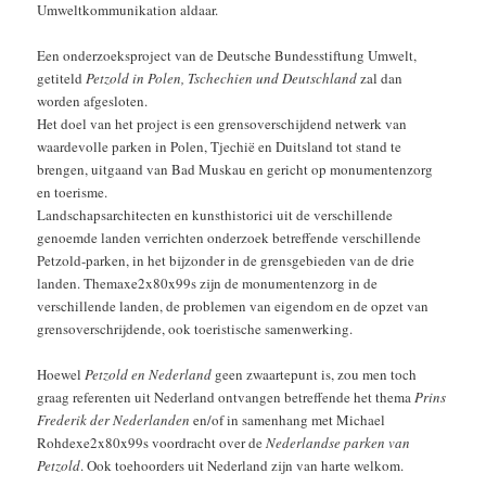
Umweltkommunikation aldaar.
Een onderzoeksproject van de Deutsche Bundesstiftung Umwelt,
getiteld
Petzold in Polen, Tschechien und Deutschland
zal dan
worden afgesloten.
Het doel van het project is een grensoverschijdend netwerk van
waardevolle parken in Polen, Tjechië en Duitsland tot stand te
brengen, uitgaand van Bad Muskau en gericht op monumentenzorg
en toerisme.
Landschapsarchitecten en kunsthistorici uit de verschillende
genoemde landen verrichten onderzoek betreffende verschillende
Petzold-parken, in het bijzonder in de grensgebieden van de drie
landen. Themaxe2x80x99s zijn de monumentenzorg in de
verschillende landen, de problemen van eigendom en de opzet van
grensoverschrijdende, ook toeristische samenwerking.
Hoewel
Petzold en Nederland
geen zwaartepunt is, zou men toch
graag referenten uit Nederland ontvangen betreffende het thema
Prins
Frederik der Nederlanden
en/of in samenhang met Michael
Rohdexe2x80x99s voordracht over de
Nederlandse parken van
Petzold
. Ook toehoorders uit Nederland zijn van harte welkom.