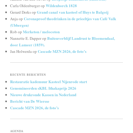
Wildenborch 1828
Carla Oldenburger
op
Grand canal van kasteel of Huys te Balgoij
Gerard Derks
op
Coronaproof theedrinken in de prieeltjes van Café Valk
Anja
op
(Ubbergen)
Merketon / melocoton
Rob
op
Buitenverblijf Landrust te Bloemendaal,
Nannette E. Dapper
op
door Lameer (1859).
Cascade MZN 2026, de foto’s
Jan Holwerda
op
RECENTE BERICHTEN
Restauratie kademuur Kasteel Nijenrode start
Genomineerden sKBL Ithakaprijs 2026
Nieuwe drukronde Kassen in Nederland
Bericht van De Wiersse
Cascade MZN 2026, de foto’s
AGENDA