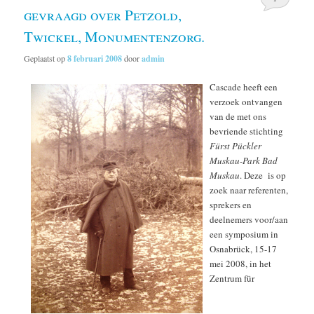
gevraagd over Petzold,
Twickel, Monumentenzorg.
Geplaatst op
8 februari 2008
door
admin
Cascade heeft een
verzoek ontvangen
van de met ons
bevriende stichting
Fürst Pückler
Muskau-Park Bad
Muskau
. Deze is op
zoek naar referenten,
sprekers en
deelnemers voor/aan
een symposium in
Osnabrück, 15-17
mei 2008, in het
Zentrum für