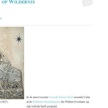
s op Wildernis
in
In de meest recente
Cascade Nieuwsbrief
noemde Carla
 (1827)
al de
Wildernis Kaartenkamer
die Willem Overmars op
zijn website heeft geopend.