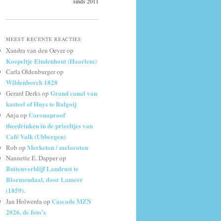
sinds 2011
MEEST RECENTE REACTIES
Xandra van den Oever
op
Koepeltje Eindenhout (Haarlem)
Carla Oldenburger
op
Wildenborch 1828
Grand canal van
Gerard Derks
op
kasteel of Huys te Balgoij
Coronaproof
Anja
op
theedrinken in de prieeltjes van
Café Valk (Ubbergen)
Merketon / melocoton
Rob
op
Nannette E. Dapper
op
Buitenverblijf Landrust te
Bloemendaal, door Lameer
(1859).
Cascade MZN
Jan Holwerda
op
2026, de foto’s