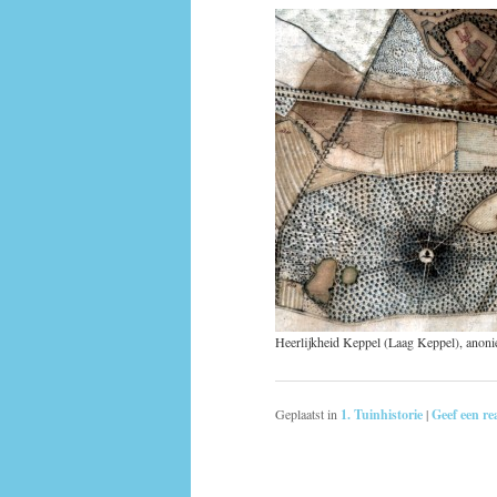
Heerlijkheid Keppel (Laag Keppel), anon
Geplaatst in
1. Tuinhistorie
|
Geef een re