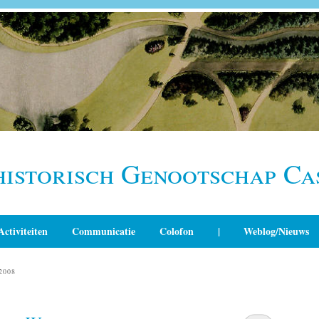
historisch Genootschap Ca
Activiteiten
Communicatie
Colofon
|
Weblog/Nieuws
2008