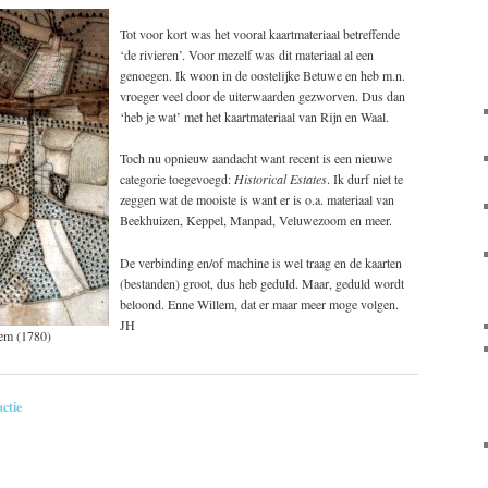
Tot voor kort was het vooral kaartmateriaal betreffende
‘de rivieren’. Voor mezelf was dit materiaal al een
genoegen. Ik woon in de oostelijke Betuwe en heb m.n.
vroeger veel door de uiterwaarden gezworven. Dus dan
‘heb je wat’ met het kaartmateriaal van Rijn en Waal.
Toch nu opnieuw aandacht want recent is een nieuwe
categorie toegevoegd:
Historical Estates
. Ik durf niet te
zeggen wat de mooiste is want er is o.a. materiaal van
Beekhuizen, Keppel, Manpad, Veluwezoom en meer.
De verbinding en/of machine is wel traag en de kaarten
(bestanden) groot, dus heb geduld. Maar, geduld wordt
beloond. Enne Willem, dat er maar meer moge volgen.
JH
iem (1780)
actie