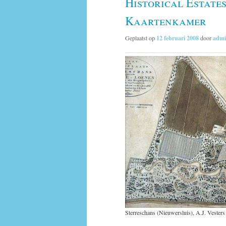
Historical Estate
Kaartenkamer
Geplaatst op
12 februari 2008
door
adm
Sterreschans (Nieuwersluis), A.J. Vesters