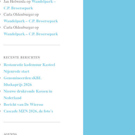
Wandelpark –
Jan Holwerda
op
C.P. Broersepark
Carla Oldenburger
op
Wandelpark – C.P. Broersepark
Carla Oldenburger
op
Wandelpark – C.P. Broersepark
RECENTE BERICHTEN
Restauratie kademuur Kasteel
Nijenrode start
Genomineerden sKBL
Ithakaprijs 2026
Nieuwe drukronde Kassen in
Nederland
Bericht van De Wiersse
Cascade MZN 2026, de foto’s
AGENDA