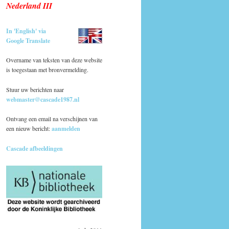
Nederland III
In 'English' via
Google Translate
Overname van teksten van deze website
is toegestaan met bronvermelding.
Stuur uw berichten naar
webmaster@cascade1987.nl
Ontvang een email na verschijnen van
een nieuw bericht:
aanmelden
Cascade afbeeldingen