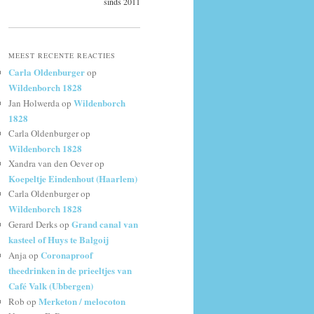
sinds 2011
MEEST RECENTE REACTIES
Carla Oldenburger
op
Wildenborch 1828
Wildenborch
Jan Holwerda
op
1828
Carla Oldenburger
op
Wildenborch 1828
Xandra van den Oever
op
Koepeltje Eindenhout (Haarlem)
Carla Oldenburger
op
Wildenborch 1828
Grand canal van
Gerard Derks
op
kasteel of Huys te Balgoij
Coronaproof
Anja
op
theedrinken in de prieeltjes van
Café Valk (Ubbergen)
Merketon / melocoton
Rob
op