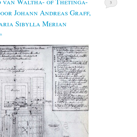
 van Waltha- of Thetinga-
3
door Johann Andreas Graff,
aria Sibylla Merian
in