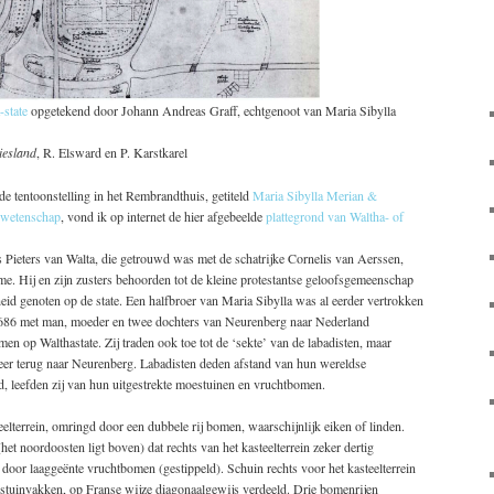
-state
opgetekend door Johann Andreas Graff, echtgenoot van Maria Sibylla
riesland
, R. Elsward en P. Karstkarel
de tentoonstelling in het Rembrandthuis, getiteld
Maria Sibylla Merian &
 wetenschap
, vond ik op internet de hier afgebeelde
plattegrond van Waltha- of
Pieters van Walta, die getrouwd was met de schatrijke Cornelis van Aerssen,
. Hij en zijn zusters behoorden tot de kleine protestantse geloofsgemeenschap
heid genoten op de state. Een halfbroer van Maria Sibylla was al eerder vertrokken
1686 met man, moeder en twee dochters van Neurenberg naar Nederland
en op Walthastate. Zij traden ook toe tot de ‘sekte’ van de labadisten, maar
er terug naar Neurenberg. Labadisten deden afstand van hun wereldse
ond, leefden zij van hun uitgestrekte moestuinen en vruchtbomen.
eelterrein, omringd door een dubbele rij bomen, waarschijnlijk eiken of linden.
et noordoosten ligt boven) dat rechts van het kasteelterrein zeker dertig
 door laaggeënte vruchtbomen (gestippeld). Schuin rechts voor het kasteelterrein
oestuinvakken, op Franse wijze diagonaalgewijs verdeeld. Drie bomenrijen