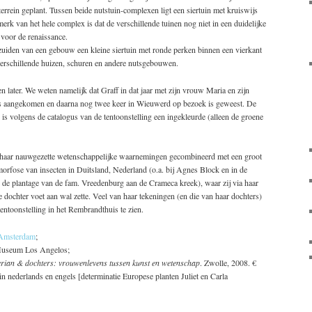
errein geplant. Tussen beide nutstuin-complexen ligt een siertuin met kruiswijs
erk van het hele complex is dat de verschillende tuinen nog niet in een duidelijke
h voor de renaissance.
 zuiden van een gebouw een kleine siertuin met ronde perken binnen een vierkant
 verschillende huizen, schuren en andere nutsgebouwen.
n later. We weten namelijk dat Graff in dat jaar met zijn vrouw Maria en zijn
 aangekomen en daarna nog twee keer in Wieuwerd op bezoek is geweest. De
n is volgens de catalogus van de tentoonstelling een ingekleurde (alleen de groene
haar nauwgezette wetenschappelijke waarnemingen gecombineerd met een groot
orfose van insecten in Duitsland, Nederland (o.a. bij Agnes Block en in de
de plantage van de fam. Vreedenburg aan de Crameca kreek), waar zij via haar
e dochter voet aan wal zette. Veel van haar tekeningen (en die van haar dochters)
tentoonstelling in het Rembrandthuis te zien.
 Amsterdam
;
 Museum Los Angelos;
rian & dochters: vrouwenlevens tussen kunst en wetenschap
. Zwolle, 2008. €
n nederlands en engels [determinatie Europese planten Juliet en Carla