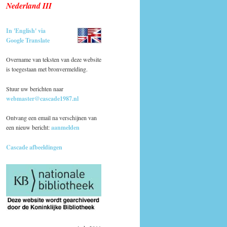
Nederland III
In 'English' via
Google Translate
Overname van teksten van deze website
is toegestaan met bronvermelding.
Stuur uw berichten naar
webmaster@cascade1987.nl
Ontvang een email na verschijnen van
een nieuw bericht:
aanmelden
Cascade afbeeldingen