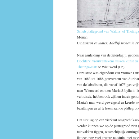
Schetsplattegrond van Waltha- of Thetinga
Merian
Uit
Stinsen en States: Adellijk wonen in F
Naar aanleiding van de zaterdag jl. geopen
Dochters: vrouwenlevens tussen kunst en
Thetinga-state
te Wieuwerd (Fr.).
Deze state was eigendom van vrouwe Luts 
van 1683 tot 1688 gouverneur van Suriname
van de labadisten, die vanaf 1675 gastvrij
naar Wieuwerd en toen Maria Sibylla in 
verhuisde, hebben ook zij hun intrek genom
Maria’s man werd geweigerd en keerde we
bezittingen en af te lezen aan de plattegr
Het slot lag op een vierkant omgracht kast
Verder kunnen we op de plattegrond zien (h
tuinvakken liggen, waarschijnlijk omringd
ligt een nog veel grotere nutstuin, met m