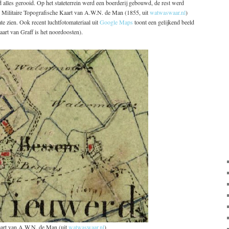
alles gerooid. Op het stateterrein werd een boerderij gebouwd, de rest werd
de Militaire Topografische Kaart van A.W.N. de Man (1855, uit
watwaswaar.nl
)
te zien. Ook recent luchtfotomateriaal uit
Google Maps
toont een gelijkend beeld
aart van Graff is het noordoosten).
Kaart van A.W.N. de Man (uit
watwaswaar.nl
)