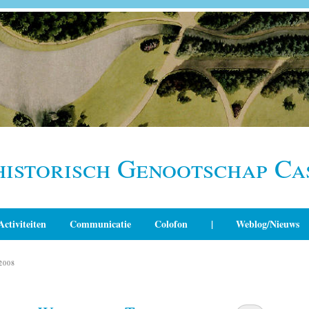
historisch Genootschap Ca
Activiteiten
Communicatie
Colofon
|
Weblog/Nieuws
2008