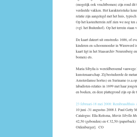
(mogelijk ook vruchtbomen) zijn rond dit t
verdeelde vakken. Het karakteristieke kenm
relatie zijn aangelegd met het huis, typisc
Op het kasteelterrein zelf zien we nog ten
(vgl. het Buitenhof). Op het terrein staan
De kaart dateert uit omstreeks 1686, of eve
kinderen en schoonmoeder in Wieuwerd is
kaart ligt in het Staasarchiv Neurenberg e
bomen) ets.
Maria Sibylla is wereldberoemd vanwege 
kunstenaarschap. Zij bestudeerde de metam
Amsterdamse hortus) en Suriname (o.a.op 
labadisten-relaties in 1699 met haar jongst
en boeken, en deze plattegrond zijn op de 
23 februari-18 mei 2008: Rembrandthuis
10 juni -31 augustus 2008 J. Paul Getty
Catalogus: Ella Reitsma,
Maria Sibylla Me
42,50 (gebonden) en € 32,50 (paperback) i
Oldenburger]. CO