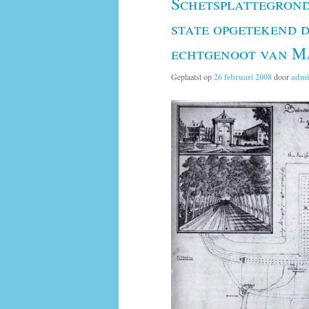
Schetsplattegrond
state opgetekend 
echtgenoot van M
Geplaatst op
26 februari 2008
door
adm