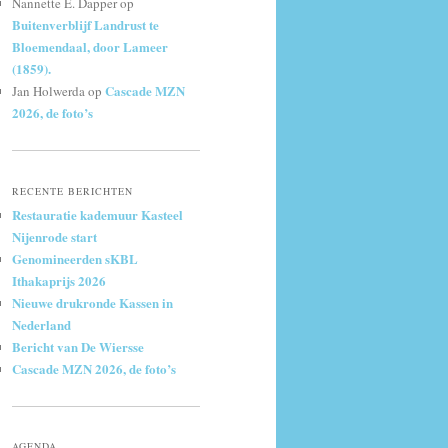
Nannette E. Dapper
op
Buitenverblijf Landrust te
Bloemendaal, door Lameer
(1859).
Cascade MZN
Jan Holwerda
op
2026, de foto’s
RECENTE BERICHTEN
Restauratie kademuur Kasteel
Nijenrode start
Genomineerden sKBL
Ithakaprijs 2026
Nieuwe drukronde Kassen in
Nederland
Bericht van De Wiersse
Cascade MZN 2026, de foto’s
AGENDA