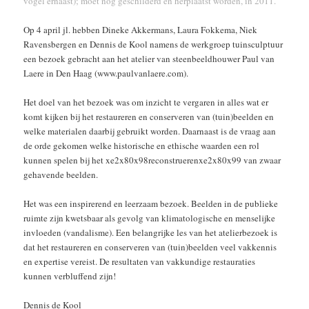
vogel ernaast); moet nog geschilderd en herplaatst worden, in 2011.
Op 4 april jl. hebben Dineke Akkermans, Laura Fokkema, Niek
Ravensbergen en Dennis de Kool namens de werkgroep tuinsculptuur
een bezoek gebracht aan het atelier van steenbeeldhouwer Paul van
Laere in Den Haag (www.paulvanlaere.com).
Het doel van het bezoek was om inzicht te vergaren in alles wat er
komt kijken bij het restaureren en conserveren van (tuin)beelden en
welke materialen daarbij gebruikt worden. Daarnaast is de vraag aan
de orde gekomen welke historische en ethische waarden een rol
kunnen spelen bij het xe2x80x98reconstruerenxe2x80x99 van zwaar
gehavende beelden.
Het was een inspirerend en leerzaam bezoek. Beelden in de publieke
ruimte zijn kwetsbaar als gevolg van klimatologische en menselijke
invloeden (vandalisme). Een belangrijke les van het atelierbezoek is
dat het restaureren en conserveren van (tuin)beelden veel vakkennis
en expertise vereist. De resultaten van vakkundige restauraties
kunnen verbluffend zijn!
Dennis de Kool