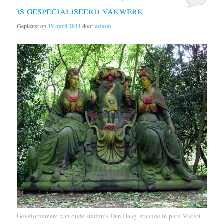
is gespecialiseerd vakwerk
Geplaatst op
19 april 2011
door
admin
Gevelornament van oude stadhuis Den Haag, staande in park Marlot