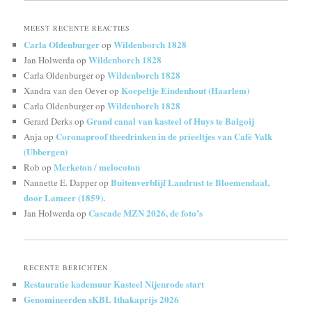
MEEST RECENTE REACTIES
Carla Oldenburger
Wildenborch 1828
op
Wildenborch 1828
Jan Holwerda
op
Wildenborch 1828
Carla Oldenburger
op
Koepeltje Eindenhout (Haarlem)
Xandra van den Oever
op
Wildenborch 1828
Carla Oldenburger
op
Grand canal van kasteel of Huys te Balgoij
Gerard Derks
op
Coronaproof theedrinken in de prieeltjes van Café Valk
Anja
op
(Ubbergen)
Merketon / melocoton
Rob
op
Buitenverblijf Landrust te Bloemendaal,
Nannette E. Dapper
op
door Lameer (1859).
Cascade MZN 2026, de foto’s
Jan Holwerda
op
RECENTE BERICHTEN
Restauratie kademuur Kasteel Nijenrode start
Genomineerden sKBL Ithakaprijs 2026