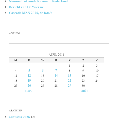
Nieuwe drukronde Kassen in Nederland
Bericht van De Wiersse
Cascade MZN 2026, de foto’s
AGENDA
APRIL 2011
M
D
W
D
V
Z
Z
1
2
3
4
5
6
7
8
9
10
11
12
13
14
15
16
17
18
19
20
21
22
23
24
25
26
27
28
29
30
« mrt
mei »
ARCHIEF
augustus 2026
(2)