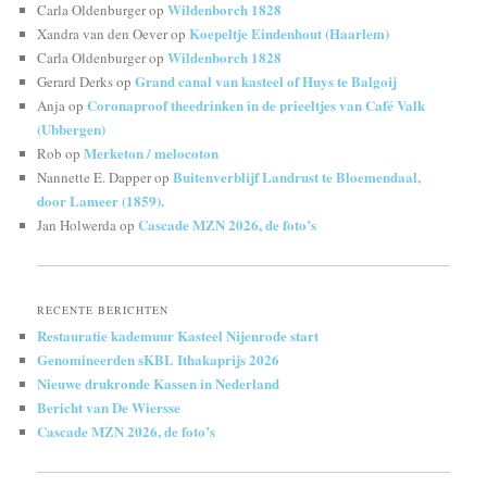
Wildenborch 1828
Carla Oldenburger
op
Koepeltje Eindenhout (Haarlem)
Xandra van den Oever
op
Wildenborch 1828
Carla Oldenburger
op
Grand canal van kasteel of Huys te Balgoij
Gerard Derks
op
Coronaproof theedrinken in de prieeltjes van Café Valk
Anja
op
(Ubbergen)
Merketon / melocoton
Rob
op
Buitenverblijf Landrust te Bloemendaal,
Nannette E. Dapper
op
door Lameer (1859).
Cascade MZN 2026, de foto’s
Jan Holwerda
op
RECENTE BERICHTEN
Restauratie kademuur Kasteel Nijenrode start
Genomineerden sKBL Ithakaprijs 2026
Nieuwe drukronde Kassen in Nederland
Bericht van De Wiersse
Cascade MZN 2026, de foto’s