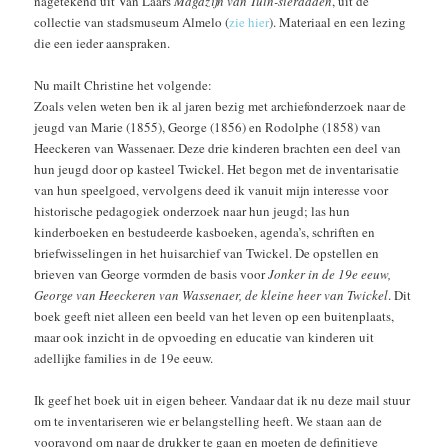
nagetekend uit Van Laars
Magazijn van Tuin-sieraaden
, uit de
collectie van stadsmuseum Almelo (
zie hier
). Materiaal en een lezing
die een ieder aanspraken.
Nu mailt Christine het volgende:
Zoals velen weten ben ik al jaren bezig met archiefonderzoek naar de
jeugd van Marie (1855), George (1856) en Rodolphe (1858) van
Heeckeren van Wassenaer. Deze drie kinderen brachten een deel van
hun jeugd door op kasteel Twickel. Het begon met de inventarisatie
van hun speelgoed, vervolgens deed ik vanuit mijn interesse voor
historische pedagogiek onderzoek naar hun jeugd; las hun
kinderboeken en bestudeerde kasboeken, agenda’s, schriften en
briefwisselingen in het huisarchief van Twickel. De opstellen en
brieven van George vormden de basis voor
Jonker in de 19e eeuw,
George van Heeckeren van Wassenaer, de kleine heer van Twickel
. Dit
boek geeft niet alleen een beeld van het leven op een buitenplaats,
maar ook inzicht in de opvoeding en educatie van kinderen uit
adellijke families in de 19e eeuw.
Ik geef het boek uit in eigen beheer. Vandaar dat ik nu deze mail stuur
om te inventariseren wie er belangstelling heeft. We staan aan de
vooravond om naar de drukker te gaan en moeten de definitieve