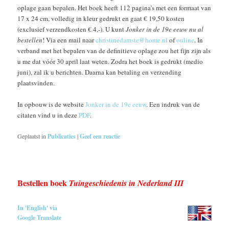
oplage gaan bepalen. Het boek heeft 112 pagina’s met een formaat van
17 x 24 cm, volledig in kleur gedrukt en gaat € 19,50 kosten
(exclusief verzendkosten € 4,-). U kunt
Jonker in de 19e eeuw nu al
bestellen
! Via een mail naar
christinedamste@home.nl
of
online
. In
verband met het bepalen van de definitieve oplage zou het fijn zijn als
u me dat vóór 30 april laat weten. Zodra het boek is gedrukt (medio
juni), zal ik u berichten. Daarna kan betaling en verzending
plaatsvinden.
In opbouw is de website
Jonker in de 19e eeuw
. Een indruk van de
citaten vind u in deze
PDF
.
Geplaatst in
Publicaties
|
Geef een reactie
Bestellen boek
Tuingeschiedenis in Nederland III
In 'English' via
Google Translate