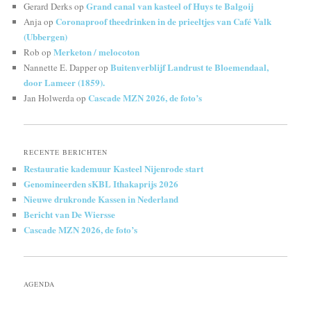
Grand canal van kasteel of Huys te Balgoij
Gerard Derks
op
Coronaproof theedrinken in de prieeltjes van Café Valk
Anja
op
(Ubbergen)
Merketon / melocoton
Rob
op
Buitenverblijf Landrust te Bloemendaal,
Nannette E. Dapper
op
door Lameer (1859).
Cascade MZN 2026, de foto’s
Jan Holwerda
op
RECENTE BERICHTEN
Restauratie kademuur Kasteel Nijenrode start
Genomineerden sKBL Ithakaprijs 2026
Nieuwe drukronde Kassen in Nederland
Bericht van De Wiersse
Cascade MZN 2026, de foto’s
AGENDA