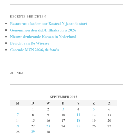
RECENTE BERICHTEN
Restauratie kademuur Kasteel Nijenrode start
Genomineerden sKBL Ithakaprijs 2026
Nieuwe drukronde Kassen in Nederland
Bericht van De Wiersse
Cascade MZN 2026, de foto’s
AGENDA
SEPTEMBER 2015
M
D
W
D
V
Z
Z
1
2
3
4
5
6
7
8
9
10
11
12
13
14
15
16
17
18
19
20
21
22
23
24
25
26
27
28
29
30