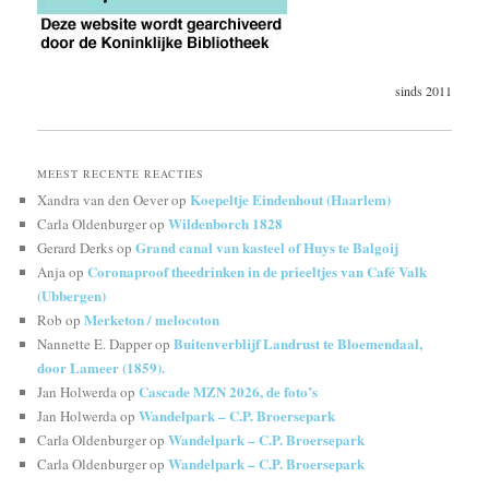
sinds 2011
MEEST RECENTE REACTIES
Koepeltje Eindenhout (Haarlem)
Xandra van den Oever
op
Wildenborch 1828
Carla Oldenburger
op
Grand canal van kasteel of Huys te Balgoij
Gerard Derks
op
Coronaproof theedrinken in de prieeltjes van Café Valk
Anja
op
(Ubbergen)
Merketon / melocoton
Rob
op
Buitenverblijf Landrust te Bloemendaal,
Nannette E. Dapper
op
door Lameer (1859).
Cascade MZN 2026, de foto’s
Jan Holwerda
op
Wandelpark – C.P. Broersepark
Jan Holwerda
op
Wandelpark – C.P. Broersepark
Carla Oldenburger
op
Wandelpark – C.P. Broersepark
Carla Oldenburger
op