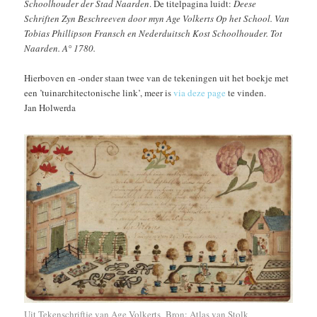
Schoolhouder der Stad Naarden
. De titelpagina luidt:
Deese
Schriften Zyn Beschreeven door myn Age Volkerts Op het School. Van
Tobias Phillipson Fransch en Nederduitsch Kost Schoolhouder. Tot
Naarden. A° 1780.
Hierboven en -onder staan twee van de tekeningen uit het boekje met
een ’tuinarchitectonische link’, meer is
via deze page
te vinden.
Jan Holwerda
Uit Tekenschriftje van Age Volkerts Bron: Atlas van Stolk