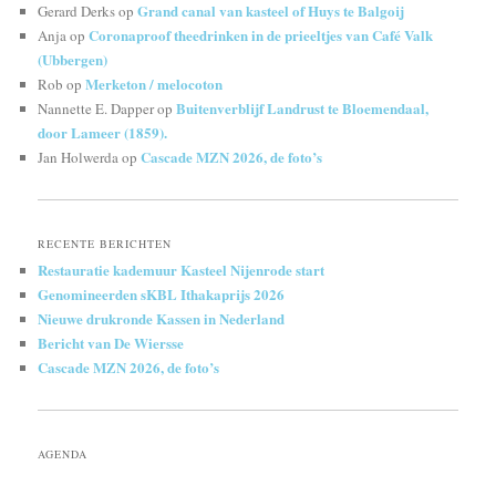
Grand canal van kasteel of Huys te Balgoij
Gerard Derks
op
Coronaproof theedrinken in de prieeltjes van Café Valk
Anja
op
(Ubbergen)
Merketon / melocoton
Rob
op
Buitenverblijf Landrust te Bloemendaal,
Nannette E. Dapper
op
door Lameer (1859).
Cascade MZN 2026, de foto’s
Jan Holwerda
op
RECENTE BERICHTEN
Restauratie kademuur Kasteel Nijenrode start
Genomineerden sKBL Ithakaprijs 2026
Nieuwe drukronde Kassen in Nederland
Bericht van De Wiersse
Cascade MZN 2026, de foto’s
AGENDA