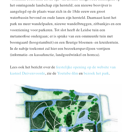
het omringende landschap zijn hersteld; een nieuwe bosvijver is
aangelegd op de plaats waar zich in de 18de eeuw een groot
waterbassin bevond en oude lanen zijn hersteld. Daarnaast kent het
park nu meer wandelpaden, nieuwe wandelbruggen, zitbankjes en een
voorziening voor parkeren. Tot slot heeft de Leidse tuin een
metamorfose ondergaan; er is sprake van een ommuurde tuin met
boomgaard (hoogstamfruit) en een fleurige bloemen- en kruidentuin.
In de nabije toekomst zal hier een bezoekerspaviljoen verrijzen
(informatie- en kassafunctie, landgoedwinkel en horeca).
Lees ook het bericht over de
feestelijke opening op de website van
kasteel Duivenvoorde
, zie de
Youtube-film
en
bezoek het park
.