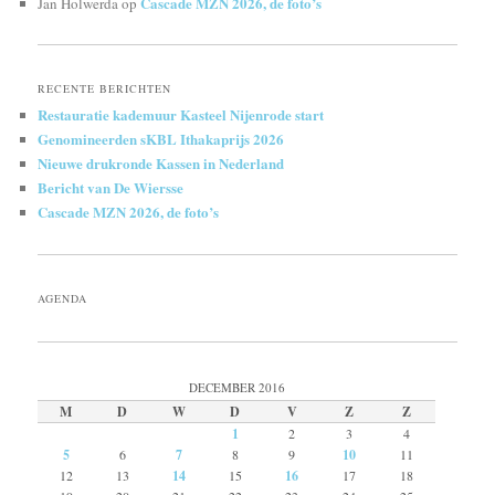
Cascade MZN 2026, de foto’s
Jan Holwerda
op
RECENTE BERICHTEN
Restauratie kademuur Kasteel Nijenrode start
Genomineerden sKBL Ithakaprijs 2026
Nieuwe drukronde Kassen in Nederland
Bericht van De Wiersse
Cascade MZN 2026, de foto’s
AGENDA
DECEMBER 2016
M
D
W
D
V
Z
Z
1
2
3
4
5
6
7
8
9
10
11
12
13
14
15
16
17
18