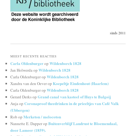
sinds 2011
MEEST RECENTE REACTIES
Carla Oldenburger
Wildenborch 1828
op
Wildenborch 1828
Jan Holwerda
op
Wildenborch 1828
Carla Oldenburger
op
Koepeltje Eindenhout (Haarlem)
Xandra van den Oever
op
Wildenborch 1828
Carla Oldenburger
op
Grand canal van kasteel of Huys te Balgoij
Gerard Derks
op
Coronaproof theedrinken in de prieeltjes van Café Valk
Anja
op
(Ubbergen)
Merketon / melocoton
Rob
op
Buitenverblijf Landrust te Bloemendaal,
Nannette E. Dapper
op
door Lameer (1859).