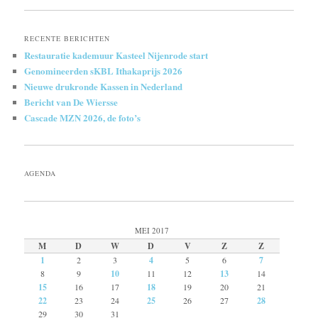
RECENTE BERICHTEN
Restauratie kademuur Kasteel Nijenrode start
Genomineerden sKBL Ithakaprijs 2026
Nieuwe drukronde Kassen in Nederland
Bericht van De Wiersse
Cascade MZN 2026, de foto’s
AGENDA
MEI 2017
M
D
W
D
V
Z
Z
1
2
3
4
5
6
7
8
9
10
11
12
13
14
15
16
17
18
19
20
21
22
23
24
25
26
27
28
29
30
31