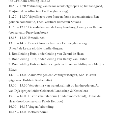
(PBCF); René Dessing (sKBL)
10.50 -11.20 Verbreding van bezoekersdoelgroepen op het landgoed,
Marjon Edzes (directeur De Fraeylemaborg)
11.20 – 11.50 Vrijwilligers voor flora en fauna inventarisaties: Een
gouden combinatie, Theo Verstrael (directeur Sovon)
11.50 – 12.15 De verhalen van de Fraeylemaborg, Henny van Harten
(conservator Fraeylemaborg)
12.15 – 13.00 Broodlunch
13.00 – 14.30 Bezoek huis en tuin van De Fraeylemaborg
U heeft de keuze uit drie rondleidingen:
1. Rondleiding Huis, onder leiding van Gerard de Haan
2. Rondleiding Tuin, onder leiding van Henny van Harten
3. Rondleiding Huis en tuin in vogelvlucht, onder leiding van Marjon
Edzes
14.30 – 15.00 Aardbevingen en Groninger Borgen, Kor Holstein
(eigenaar Holstein Restauratie)
15.00 – 15.30 Verbetering van waterkwaliteit op landgoederen, Ab
van Dijk (projectleider Geldersch Landschap & Kasteelen)
15.30 – 16.00 Historische interieurs ( onder voorbehoud), Johan de
Haan (hoofdconservator Paleis Het Loo)
16.00 – 16.15 Vragen / afronding
16.15 – 18.00 Netwerkborrel