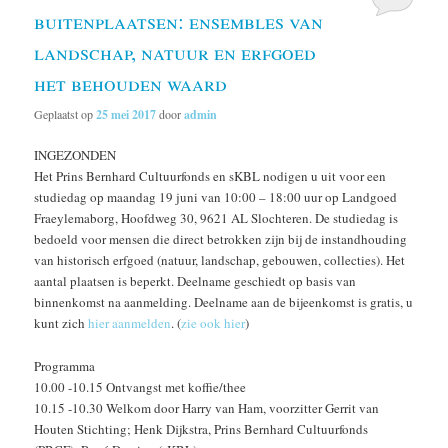
buitenplaatsen: ensembles van
landschap, natuur en erfgoed
het behouden waard
Geplaatst op
25 mei 2017
door
admin
INGEZONDEN
Het Prins Bernhard Cultuurfonds en sKBL nodigen u uit voor een
studiedag op maandag 19 juni van 10:00 – 18:00 uur op Landgoed
Fraeylemaborg, Hoofdweg 30, 9621 AL Slochteren. De studiedag is
bedoeld voor mensen die direct betrokken zijn bij de instandhouding
van historisch erfgoed (natuur, landschap, gebouwen, collecties). Het
aantal plaatsen is beperkt. Deelname geschiedt op basis van
binnenkomst na aanmelding. Deelname aan de bijeenkomst is gratis, u
kunt zich
hier aanmelden
. (
zie ook hier
)
Programma
10.00 -10.15 Ontvangst met koffie/thee
10.15 -10.30 Welkom door Harry van Ham, voorzitter Gerrit van
Houten Stichting; Henk Dijkstra, Prins Bernhard Cultuurfonds